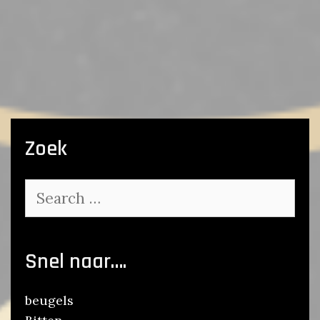
Zoek
Search
for:
Snel naar….
beugels