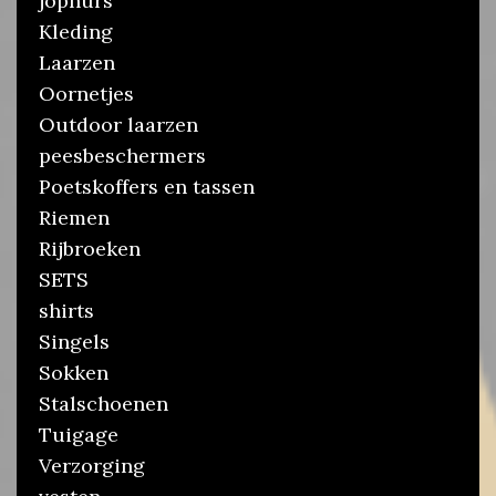
jophurs
Kleding
Laarzen
Oornetjes
Outdoor laarzen
peesbeschermers
Poetskoffers en tassen
Riemen
Rijbroeken
SETS
shirts
Singels
Sokken
Stalschoenen
Tuigage
Verzorging