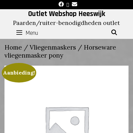
Skip
to
Outlet Webshop Heeswijk
content
Paarden/ruiter-benodigdheden outlet
Menu
SEAR
Home
/
Vliegenmaskers
/ Horseware
vliegenmasker pony
Aanbieding!