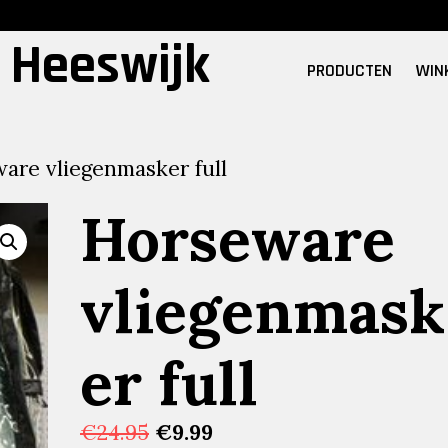
 Heeswijk
PRODUCTEN
WIN
are vliegenmasker full
Horseware
vliegenmask
er full
Oorspronkelijke
Huidige
€
24.95
€
9.99