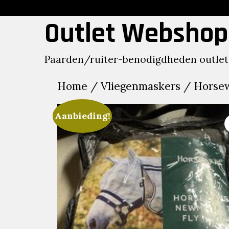
Skip
to
Outlet Webshop
content
Paarden/ruiter-benodigdheden outlet
Home
/
Vliegenmaskers
/ Horsew
Aanbieding!