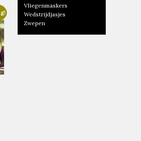
Vliegenmaskers
g!
Wedstrijdjasjes
Zwepen
lijke
ige
9.