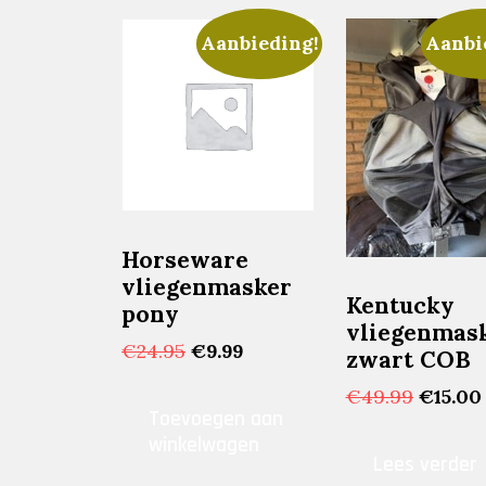
Aanbieding!
Aanbi
Horseware
vliegenmasker
Kentucky
pony
vliegenmas
Oorspronkelijke
Huidige
€
24.95
€
9.99
zwart COB
prijs
prijs
Oorspr
€
49.99
€
15.00
was:
is:
Toevoegen aan
prijs
€24.95.
€9.99.
winkelwagen
was:
Lees verder
€49.99