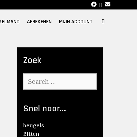
SEARCH
KELMAND
AFREKENEN
MIJN ACCOUNT
Zoek
Search
for:
Snel naar….
beugels
Bitten