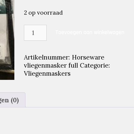
prijs
prijs
was:
is:
2 op voorraad
€24.95.
€9.99.
Horseware
Toevoegen aan winkelwagen
vliegenmasker
full
aantal
Artikelnummer:
Horseware
vliegenmasker full
Categorie:
Vliegenmaskers
en (0)