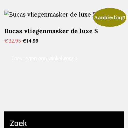
Aanbieding!
Bucas vliegenmasker de luxe S
Oorspronkelijke
Huidige
€
32.95
€
14.99
prijs
prijs
was:
is:
Toevoegen aan winkelwagen
€32.95.
€14.99.
Zoek