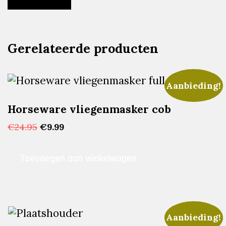
Gerelateerde producten
Aanbieding!
Horseware vliegenmasker cob
Oorspronkelijke
Huidige
€
24.95
€
9.99
prijs
prijs
was:
is:
Toevoegen aan winkelwagen
€24.95.
€9.99.
Aanbieding!