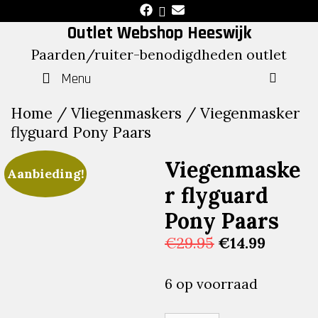
Skip
to
Outlet Webshop Heeswijk
content
Paarden/ruiter-benodigdheden outlet
Menu
SEAR
Home
/
Vliegenmaskers
/ Viegenmasker
flyguard Pony Paars
Viegenmaske
Aanbieding!
r flyguard
Pony Paars
Oorspronkelij
Huidig
€
29.95
€
14.99
prijs
prijs
was:
is:
6 op voorraad
€29.95.
€14.99.