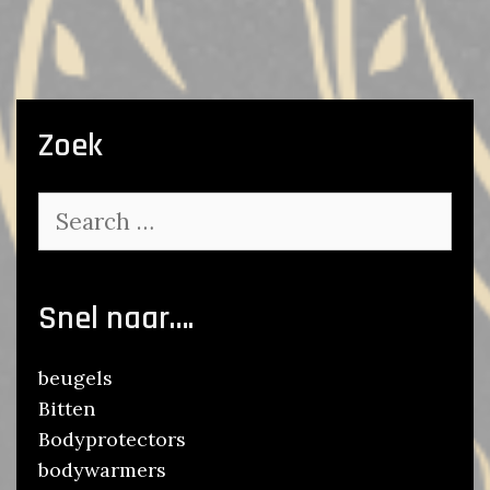
Zoek
Search
for:
Snel naar….
beugels
Bitten
Bodyprotectors
bodywarmers