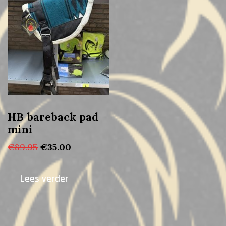
HB bareback pad
mini
Oorspronkelijke
Huidige
€
89.95
€
35.00
prijs
prijs
was:
is:
Lees verder
€89.95.
€35.00.