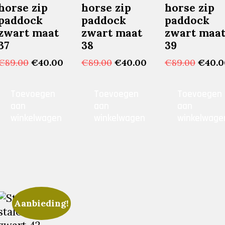
horse zip
horse zip
horse zip
paddock
paddock
paddock
zwart maat
zwart maat
zwart maa
37
38
39
Oorspronkelijke
Huidige
Oorspronkelijke
Huidige
Oorsp
€
89.00
€
40.00
€
89.00
€
40.00
€
89.00
€
40.0
prijs
prijs
prijs
prijs
prijs
was:
is:
was:
is:
was:
ijke
ige
Toevoegen
Toevoegen
Toevoegen
€89.00.
€40.00.
€89.00.
€40.00.
€89.0
aan
aan
aan
winkelwagen
winkelwagen
winkelwage
00.
Aanbieding!