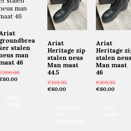
Ariat
groundbrea
Ariat
Ariat
ker stalen
Heritage zip
Heritage zi
neus man
ijke
stalen neus
stalen neu
maat 46
Man maat
Man maat
44.5
46
Oorspronkelijke
€
200.00
Huidige
prijs
€
60.00
Oorspronkelijke
Oorsp
€
159.95
€
159.95
prijs
was:
Huidige
prijs
Huidi
prijs
€
60.00
€
60.00
is:
€200.00.
prijs
was:
prijs
was:
Lees
€60.00.
is:
€159.95.
is:
€159.9
verder
Toevoegen
Lees
€60.00.
€60.00
aan
verder
winkelwagen