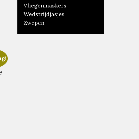
Vliegenmaskers
Wedstrijdjasjes
Zwepen
ng!
t