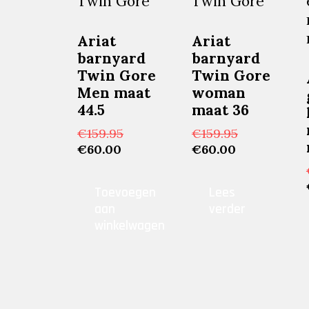
Ariat
Ariat
barnyard
barnyard
Twin Gore
Twin Gore
Men maat
woman
44.5
maat 36
Oorspronkelijke
Oorspronkel
€
159.95
€
159.95
Huidige
prijs
Huidige
prijs
€
60.00
€
60.00
prijs
was:
prijs
was:
is:
€159.95.
is:
€159.95.
Toevoegen
Lees
€60.00.
€60.00.
aan
verder
winkelwagen