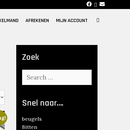
SEARCH
KELMAND
AFREKENEN
MIJN ACCOUNT
Zoek
Search
for:
Snel naar….
ng!
beugels
Bitten