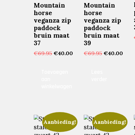
Mountain
Mountain
horse
horse
veganza zip
veganza zip
paddock
paddock
bruin maat
bruin maat
37
39
Oorspronkelijke
Huidige
Oorspronkel
Huid
€
69.95
€
40.00
€
69.95
€
40.00
prijs
prijs
prijs
prijs
was:
is:
was:
is:
Toevoegen
Lees
€69.95.
€40.00.
€69.95.
€40.
aan
verder
winkelwagen
Aanbieding!
Aanbieding!