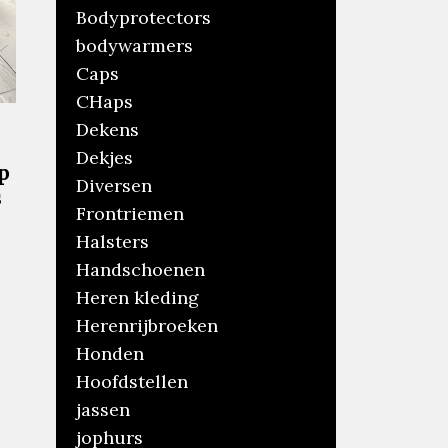
Bodyprotectors
bodywarmers
Caps
CHaps
Dekens
Dekjes
p
Diversen
s
Frontriemen
Halsters
Handschoenen
ronkelijke
Heren kleding
ge
Herenrijbroeken
5.
Honden
.
Hoofdstellen
jassen
jophurs