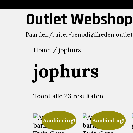
Skip
to
Outlet Webshop
content
Paarden/ruiter-benodigdheden outlet
Home
/ jophurs
jophurs
Toont alle 23 resultaten
Aanbieding!
Aanbieding!