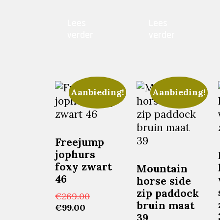
prijs
was:
prijs
was:
is:
€200.00.
is:
€200.00.
Lees
Lees
€60.00.
€60.00.
verder
verder
Aanbieding!
Aanbieding!
Freejump
jophurs
foxy zwart
Mountain
46
horse side
zip paddock
Oorspronkelijke
€
269.00
bruin maat
Huidige
prijs
€
99.00
39
prijs
was: