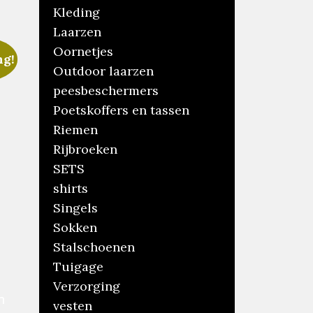
Kleding
Laarzen
Oornetjes
ng!
Outdoor laarzen
peesbeschermers
Poetskoffers en tassen
Riemen
Rijbroeken
SETS
shirts
ronkelijke
Singels
ge
Sokken
Stalschoenen
00.
Tuigage
.
Verzorging
n
vesten