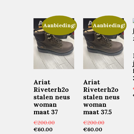
Aanbieding!
Aanbieding!
Ariat
Ariat
Riveterh2o
Riveterh2o
stalen neus
stalen neus
woman
woman
maat 37
maat 37.5
Oorspronkelijke
Oorspronke
€
200.00
€
200.00
Huidige
prijs
Huidige
prijs
€
60.00
€
60.00