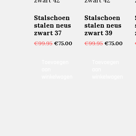
Stalschoen
Stalschoen
stalen neus
stalen neus
zwart 37
zwart 39
Oorspronkelijke
Huidige
Oorspronkel
Huid
€
99.95
€
75.00
€
99.95
€
75.00
prijs
prijs
prijs
prijs
was:
is:
was:
is:
Toevoegen
Toevoegen
€99.95.
€75.00.
€99.95.
€75.0
aan
aan
winkelwagen
winkelwagen