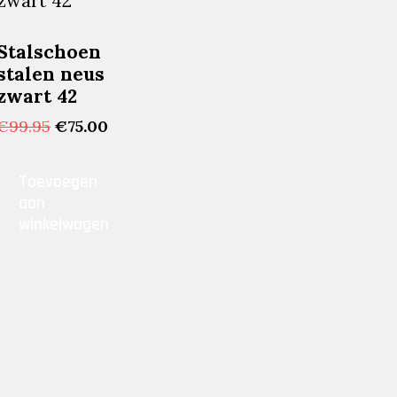
Stalschoen
stalen neus
zwart 42
ijke
ige
Oorspronkelijke
Huidige
€
99.95
€
75.00
prijs
prijs
was:
is:
Toevoegen
0.
€99.95.
€75.00.
aan
winkelwagen