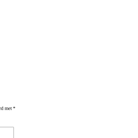
erd met
*