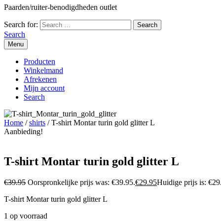
Paarden/ruiter-benodigdheden outlet
Search for:
Search
Menu
Producten
Winkelmand
Afrekenen
Mijn account
Search
Home
/
shirts
/ T-shirt Montar turin gold glitter L
Aanbieding!
T-shirt Montar turin gold glitter L
€
39.95
Oorspronkelijke prijs was: €39.95.
€
29.95
Huidige prijs is: €29
T-shirt Montar turin gold glitter L
1 op voorraad