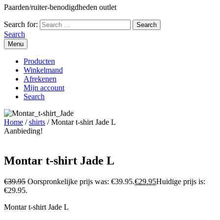
Paarden/ruiter-benodigdheden outlet
Search for:
Search
Menu
Producten
Winkelmand
Afrekenen
Mijn account
Search
Home
/
shirts
/ Montar t-shirt Jade L
Aanbieding!
Montar t-shirt Jade L
€
39.95
Oorspronkelijke prijs was: €39.95.
€
29.95
Huidige prijs is:
€29.95.
Montar t-shirt Jade L