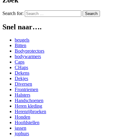
Zoek
Search for:
Snel naar….
beugels
Bitten
Bodyprotectors
bodywarmers
Caps
CHaps
Dekens
Dekjes
Diversen
Frontriemen
Halsters
Handschoenen
Heren kleding
Herenrijbroeken
Honden
Hoofdstellen
jassen
jophurs