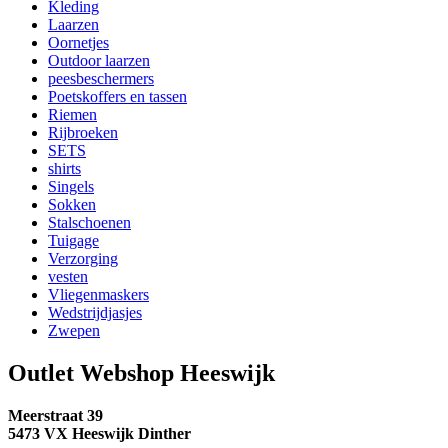
Kleding
Laarzen
Oornetjes
Outdoor laarzen
peesbeschermers
Poetskoffers en tassen
Riemen
Rijbroeken
SETS
shirts
Singels
Sokken
Stalschoenen
Tuigage
Verzorging
vesten
Vliegenmaskers
Wedstrijdjasjes
Zwepen
Outlet Webshop Heeswijk
Meerstraat 39
5473 VX Heeswijk Dinther