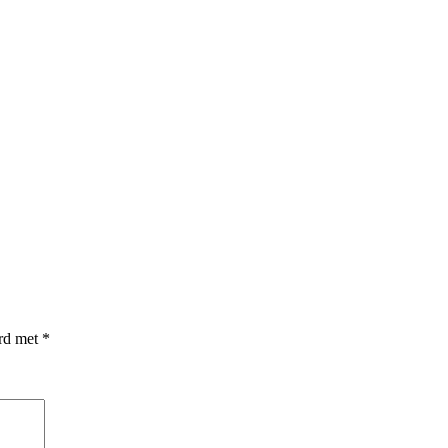
erd met
*