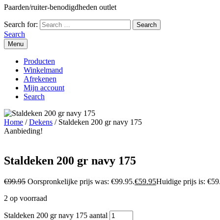
Paarden/ruiter-benodigdheden outlet
Search for:
Search
Menu
Producten
Winkelmand
Afrekenen
Mijn account
Search
Home
/
Dekens
/ Staldeken 200 gr navy 175
Aanbieding!
Staldeken 200 gr navy 175
€
99.95
Oorspronkelijke prijs was: €99.95.
€
59.95
Huidige prijs is: €59
2 op voorraad
Staldeken 200 gr navy 175 aantal