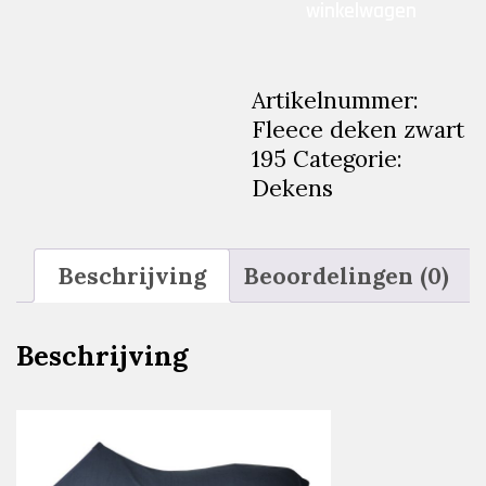
winkelwagen
zwart
195
aantal
Artikelnummer:
Fleece deken zwart
195
Categorie:
Dekens
Beschrijving
Beoordelingen (0)
Beschrijving