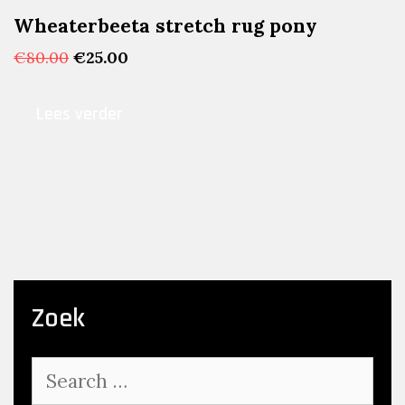
Wheaterbeeta stretch rug pony
Oorspronkelijke
Huidige
€
80.00
€
25.00
prijs
prijs
was:
is:
Lees verder
€80.00.
€25.00.
Zoek
Search
for: