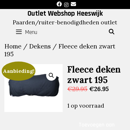
Skip
to
Outlet Webshop Heeswijk
content
Paarden/ruiter-benodigdheden outlet
Menu
SEAR
Home
/
Dekens
/ Fleece deken zwart
195
Fleece deken
Aanbieding!
zwart 195
Oorspronkelij
Huidig
€
29.95
€
26.95
prijs
prijs
was:
is:
1 op voorraad
€29.95.
€26.95
Fleece
Toevoegen aan
deken