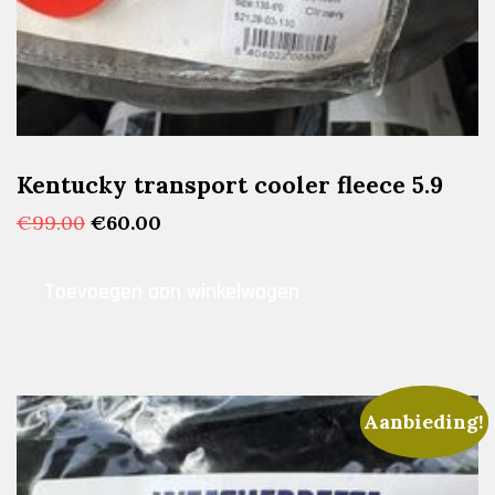
Kentucky transport cooler fleece 5.9
Oorspronkelijke
Huidige
€
99.00
€
60.00
prijs
prijs
was:
is:
Toevoegen aan winkelwagen
€99.00.
€60.00.
Aanbieding!