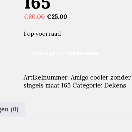
165
Oorspronkelijke
Huidige
€
80.00
€
25.00
prijs
prijs
was:
is:
1 op voorraad
€80.00.
€25.00.
Amigo
Toevoegen aan winkelwagen
cooler
zonder
singels
Artikelnummer:
Amigo cooler zonder
maat
singels maat 165
Categorie:
Dekens
165
aantal
en (0)