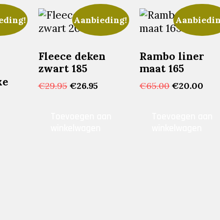
eding!
Aanbieding!
Aanbiedin
Fleece deken
Rambo liner
zwart 185
maat 165
xe
Oorspronkelijke
Huidige
Oorspronke
Hui
€
29.95
€
26.95
€
65.00
€
20.00
prijs
prijs
prijs
prij
was:
is:
was:
is:
onkelijke
Huidige
Toevoegen aan
Toevoegen aan
€29.95.
€26.95.
€65.00.
€20
prijs
winkelwagen
winkelwagen
s:
.
€49.95.