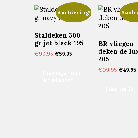
Aanbieding!
Aanbi
Staldeken 300
gr jet black 195
BR vliegen
deken de lu
Oorspronkelijke
Huidige
€
99.95
€
59.95
205
prijs
prijs
was:
is:
Oorspr
€
99.95
€
49.95
Toevoegen aan
€99.95.
€59.95.
prijs
winkelwagen
was:
i
Lees verder
€99.95