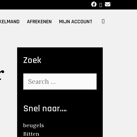
SEARCH
KELMAND
AFREKENEN
MIJN ACCOUNT
Zoek
r
Search
for:
Snel naar….
beugels
Bitten