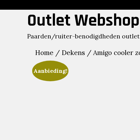
Skip
to
Outlet Webshop
content
Paarden/ruiter-benodigdheden outlet
Home
/
Dekens
/ Amigo cooler z
Aanbieding!