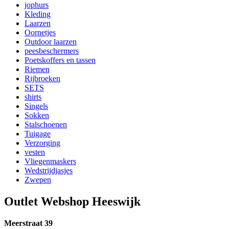
jophurs
Kleding
Laarzen
Oornetjes
Outdoor laarzen
peesbeschermers
Poetskoffers en tassen
Riemen
Rijbroeken
SETS
shirts
Singels
Sokken
Stalschoenen
Tuigage
Verzorging
vesten
Vliegenmaskers
Wedstrijdjasjes
Zwepen
Outlet Webshop Heeswijk
Meerstraat 39