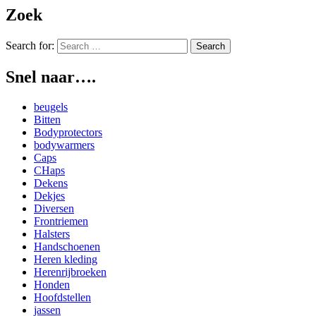
Zoek
Search for:
Snel naar….
beugels
Bitten
Bodyprotectors
bodywarmers
Caps
CHaps
Dekens
Dekjes
Diversen
Frontriemen
Halsters
Handschoenen
Heren kleding
Herenrijbroeken
Honden
Hoofdstellen
jassen