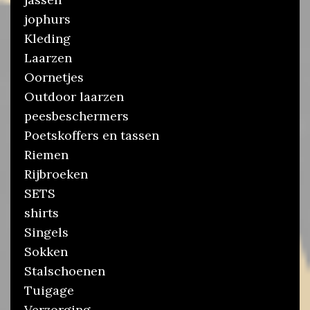
jophurs
Kleding
Laarzen
Oornetjes
Outdoor laarzen
peesbeschermers
Poetskoffers en tassen
Riemen
Rijbroeken
SETS
shirts
Singels
Sokken
Stalschoenen
Tuigage
Verzorging