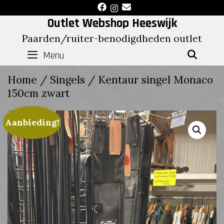
Skip
to
Outlet Webshop Heeswijk
content
Paarden/ruiter-benodigdheden outlet
Menu
SEAR
Home
/
Singels
/ Kentaur singel Monaco
150cm zwart
Aanbieding!