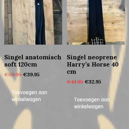
Singel anatomisch
Singel neoprene
soft 120cm
Harry’s Horse 40
cm
Oorspronkelijke
Huidige
€
59.95
€
39.95
prijs
prijs
Oorspronkelijke
Huidige
€
41.95
€
32.95
was:
is:
prijs
prijs
Toevoegen aan
€59.95.
€39.95.
was:
is:
winkelwagen
Toevoegen aan
€41.95.
€32.95.
winkelwagen