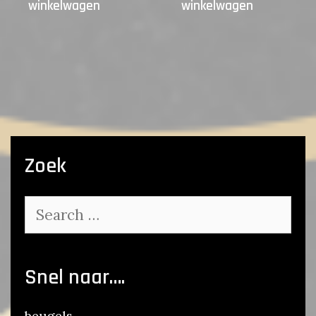
winkelwagen
winkelwagen
Zoek
Search
for:
Snel naar….
beugels