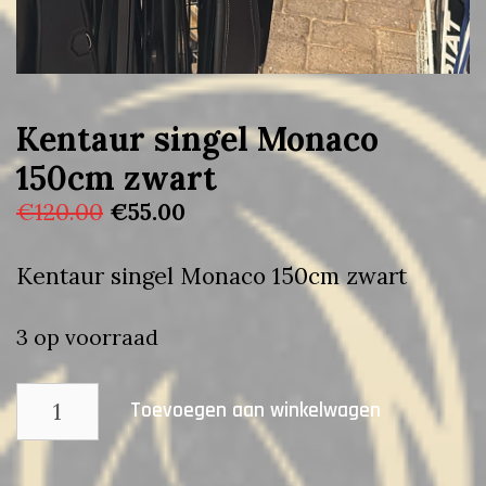
Kentaur singel Monaco
150cm zwart
Oorspronkelijke
Huidige
€
120.00
€
55.00
prijs
prijs
was:
is:
Kentaur singel Monaco 150cm zwart
€120.00.
€55.00.
3 op voorraad
Kentaur
Toevoegen aan winkelwagen
singel
Monaco
150cm