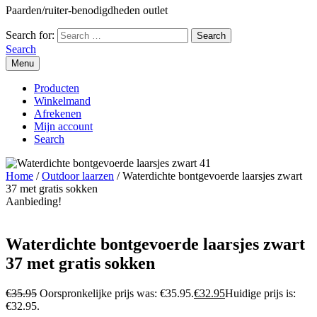
Paarden/ruiter-benodigdheden outlet
Search for:
Search
Menu
Producten
Winkelmand
Afrekenen
Mijn account
Search
Home
/
Outdoor laarzen
/ Waterdichte bontgevoerde laarsjes zwart
37 met gratis sokken
Aanbieding!
Waterdichte bontgevoerde laarsjes zwart
37 met gratis sokken
€
35.95
Oorspronkelijke prijs was: €35.95.
€
32.95
Huidige prijs is:
€32.95.