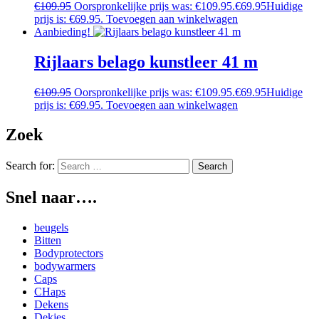
€
109.95
Oorspronkelijke prijs was: €109.95.
€
69.95
Huidige
prijs is: €69.95.
Toevoegen aan winkelwagen
Aanbieding!
Rijlaars belago kunstleer 41 m
€
109.95
Oorspronkelijke prijs was: €109.95.
€
69.95
Huidige
prijs is: €69.95.
Toevoegen aan winkelwagen
Zoek
Search for:
Snel naar….
beugels
Bitten
Bodyprotectors
bodywarmers
Caps
CHaps
Dekens
Dekjes