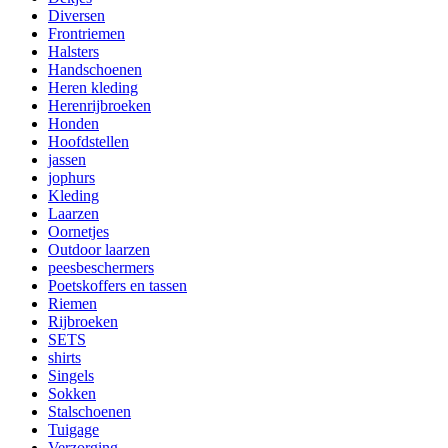
Diversen
Frontriemen
Halsters
Handschoenen
Heren kleding
Herenrijbroeken
Honden
Hoofdstellen
jassen
jophurs
Kleding
Laarzen
Oornetjes
Outdoor laarzen
peesbeschermers
Poetskoffers en tassen
Riemen
Rijbroeken
SETS
shirts
Singels
Sokken
Stalschoenen
Tuigage
Verzorging