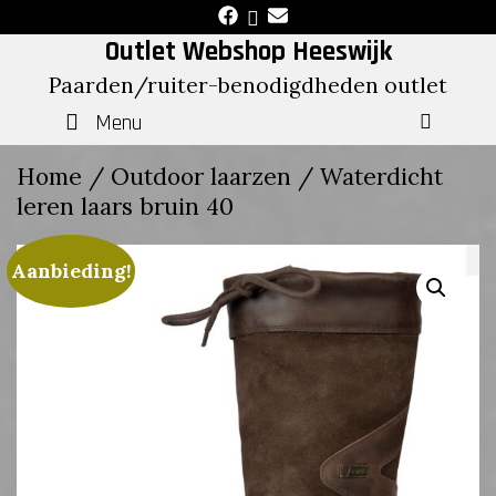
Skip
to
Outlet Webshop Heeswijk
content
Paarden/ruiter-benodigdheden outlet
Menu
SEAR
Home
/
Outdoor laarzen
/ Waterdicht
leren laars bruin 40
Aanbieding!