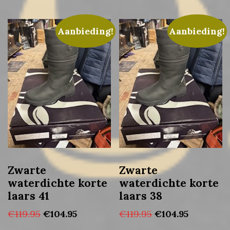
Aanbieding!
Aanbieding!
Zwarte
Zwarte
waterdichte korte
waterdichte korte
laars 41
laars 38
Oorspronkelijke
Huidige
Oorspronkelijke
Huidige
€
119.95
€
104.95
€
119.95
€
104.95
prijs
prijs
prijs
prijs