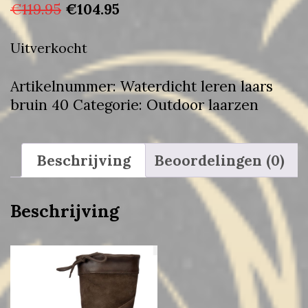
Oorspronkelijke
Huidige
€
119.95
€
104.95
prijs
prijs
was:
is:
Uitverkocht
€119.95.
€104.95.
Artikelnummer:
Waterdicht leren laars
bruin 40
Categorie:
Outdoor laarzen
Beschrijving
Beoordelingen (0)
Beschrijving