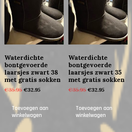
Waterdichte
Waterdichte
bontgevoerde
bontgevoerde
laarsjes zwart 38
laarsjes zwart 35
met gratis sokken
met gratis sokken
Oorspronkelijke
Huidige
Oorspronkelijke
Huidige
€
35.95
€
32.95
€
35.95
€
32.95
prijs
prijs
prijs
prijs
was:
is:
was:
is:
Toevoegen aan
Toevoegen aan
€35.95.
€32.95.
€35.95.
€32.95.
winkelwagen
winkelwagen