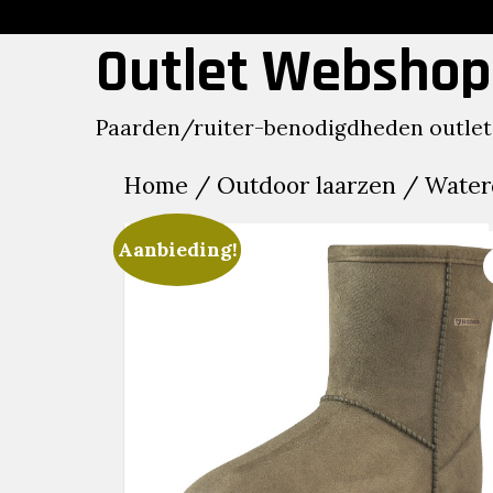
Skip
to
Outlet Webshop
content
Paarden/ruiter-benodigdheden outlet
Home
/
Outdoor laarzen
/ Waterd
Aanbieding!