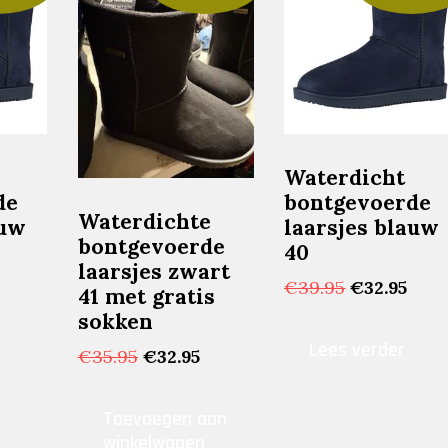
Waterdicht
de
bontgevoerde
Waterdichte
auw
laarsjes blauw
bontgevoerde
40
laarsjes zwart
onkelijke
Huidige
Oorspronke
Huid
€
39.95
€
32.95
41 met gratis
prijs
prijs
prijs
sokken
s:
was:
is:
Lees verder
.
€32.95.
€39.95.
€32.
Oorspronkelijke
Huidige
€
35.95
€
32.95
prijs
prijs
was:
is:
Toevoegen aan
€35.95.
€32.95.
winkelwagen