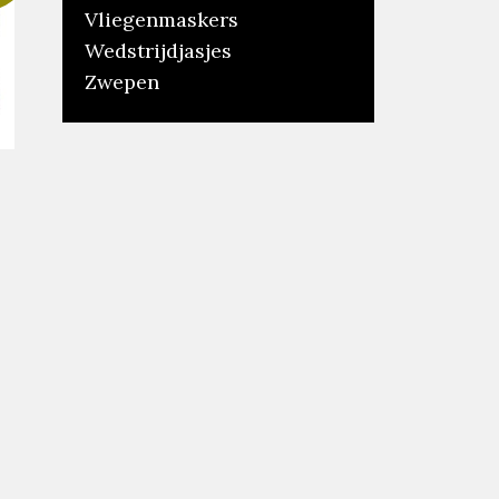
Vliegenmaskers
Wedstrijdjasjes
Zwepen
lijke
ige
95.