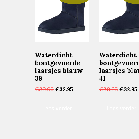
Waterdicht
Waterdicht
bontgevoerde
bontgevoer
laarsjes blauw
laarsjes bl
38
41
Oorspronkelijke
Huidige
Oorspr
€
39.95
€
32.95
€
39.95
€
32.95
prijs
prijs
prijs
was:
is:
was:
i
Lees verder
Lees verder
€39.95.
€32.95.
€39.95