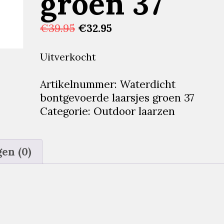
groen 37
Oorspronkelijke
Huidige
€
39.95
€
32.95
prijs
prijs
was:
is:
Uitverkocht
€39.95.
€32.95.
Artikelnummer:
Waterdicht
bontgevoerde laarsjes groen 37
Categorie:
Outdoor laarzen
en (0)