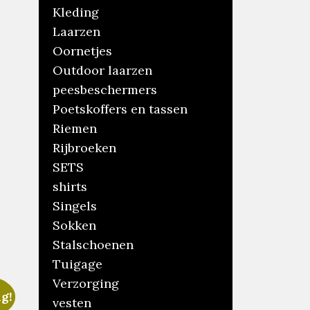
Kleding
Laarzen
Oornetjes
Outdoor laarzen
peesbeschermers
Poetskoffers en tassen
Riemen
Rijbroeken
SETS
shirts
Singels
Sokken
Stalschoenen
Tuigage
Verzorging
g!
vesten