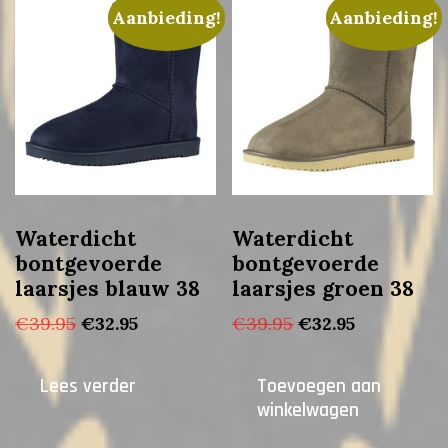
Aanbieding!
Aanbieding!
Waterdicht
Waterdicht
bontgevoerde
bontgevoerde
laarsjes blauw 38
laarsjes groen 38
Oorspronkelijke
Huidige
Oorspronkelijke
Huidige
€
39.95
€
32.95
€
39.95
€
32.95
prijs
prijs
prijs
prijs
was:
is:
was:
is:
Lees verder
Toevoegen aan
€39.95.
€32.95.
€39.95.
€32.95.
winkelwagen