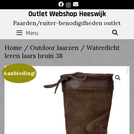
Skip
to
Outlet Webshop Heeswijk
content
Paarden/ruiter-benodigdheden outlet
Menu
SEAR
Home
/
Outdoor laarzen
/ Waterdicht
leren laars bruin 38
Aanbieding!