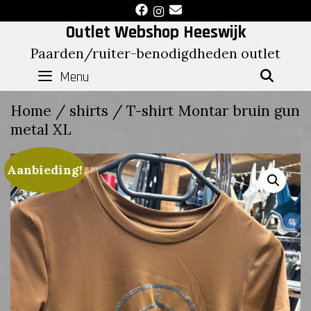
Skip
to
Outlet Webshop Heeswijk
content
Paarden/ruiter-benodigdheden outlet
Menu
SEAR
Home
/
shirts
/ T-shirt Montar bruin gun
metal XL
Aanbieding!