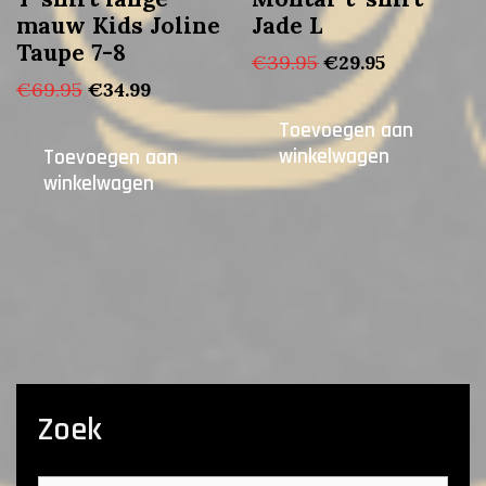
mauw Kids Joline
Jade L
Taupe 7-8
Oorspronkelijke
Huidige
€
39.95
€
29.95
prijs
prijs
Oorspronkelijke
Huidige
€
69.95
€
34.99
was:
is:
prijs
prijs
Toevoegen aan
€39.95.
€29.95.
was:
is:
winkelwagen
Toevoegen aan
€69.95.
€34.99.
winkelwagen
Zoek