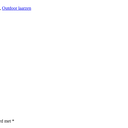
,
Outdoor laarzen
erd met
*