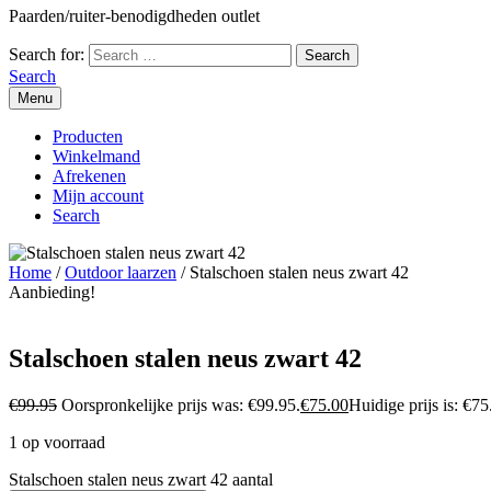
Paarden/ruiter-benodigdheden outlet
Search for:
Search
Menu
Producten
Winkelmand
Afrekenen
Mijn account
Search
Home
/
Outdoor laarzen
/ Stalschoen stalen neus zwart 42
Aanbieding!
Stalschoen stalen neus zwart 42
€
99.95
Oorspronkelijke prijs was: €99.95.
€
75.00
Huidige prijs is: €75
1 op voorraad
Stalschoen stalen neus zwart 42 aantal