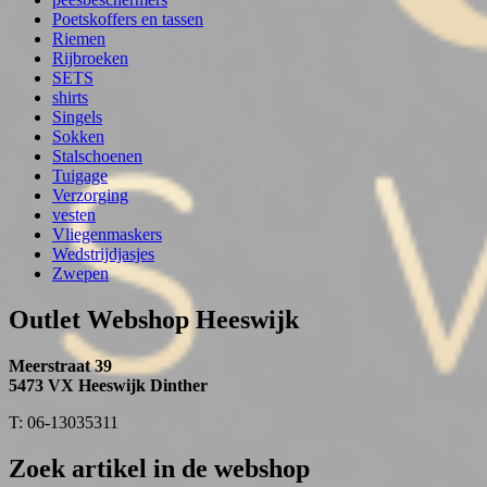
Poetskoffers en tassen
Riemen
Rijbroeken
SETS
shirts
Singels
Sokken
Stalschoenen
Tuigage
Verzorging
vesten
Vliegenmaskers
Wedstrijdjasjes
Zwepen
Outlet Webshop Heeswijk
Meerstraat 39
5473 VX Heeswijk Dinther
T: 06-13035311
Zoek artikel in de webshop