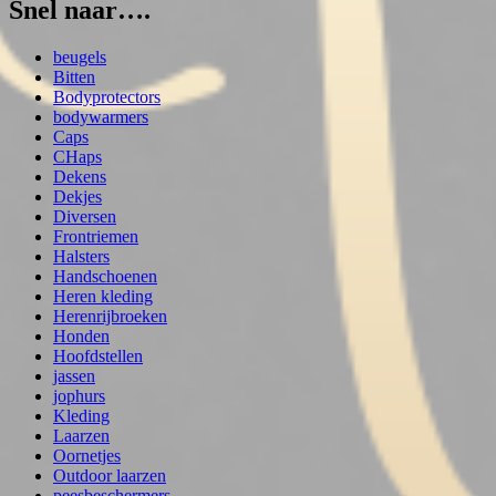
Snel naar….
beugels
Bitten
Bodyprotectors
bodywarmers
Caps
CHaps
Dekens
Dekjes
Diversen
Frontriemen
Halsters
Handschoenen
Heren kleding
Herenrijbroeken
Honden
Hoofdstellen
jassen
jophurs
Kleding
Laarzen
Oornetjes
Outdoor laarzen
peesbeschermers