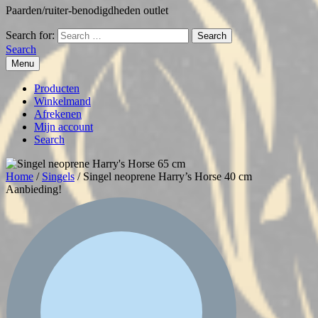
Paarden/ruiter-benodigdheden outlet
Search for:
Search
Menu
Producten
Winkelmand
Afrekenen
Mijn account
Search
Home
/
Singels
/ Singel neoprene Harry’s Horse 40 cm
Aanbieding!