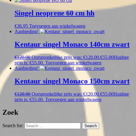
Singel neoprene 60 cm hh
€
36.95
Toevoegen aan winkelwagen
Aanbieding!
Kentaur singel Monaco 140cm zwart
€
120.00
Oorspronkelijke prijs was: €120.00.
€
55.00
Huidige
prijs is: €55.00.
Toevoegen aan winkelwagen
Aanbieding!
Kentaur singel Monaco 150cm zwart
€
120.00
Oorspronkelijke prijs was: €120.00.
€
55.00
Huidige
prijs is: €55.00.
Toevoegen aan winkelwagen
Zoek
Search for: