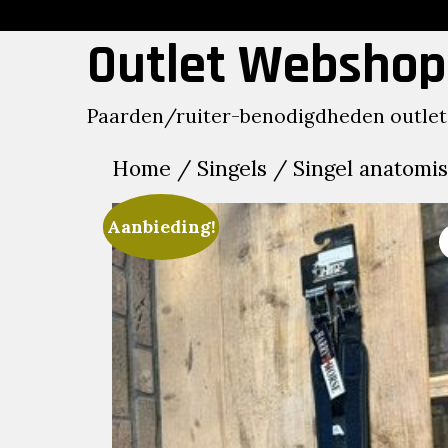
Skip
to
Outlet Webshop
content
Paarden/ruiter-benodigdheden outlet
Home
/
Singels
/ Singel anatomis
Aanbieding!