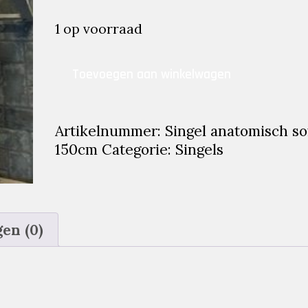
prijs
prijs
was:
is:
1 op voorraad
€59.95.
€39.95.
Singel
Toevoegen aan winkelwagen
anatomisch
soft
150cm
Artikelnummer:
Singel anatomisch so
aantal
150cm
Categorie:
Singels
en (0)