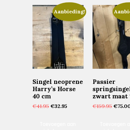
Aanbieding!
Aanbi
Singel neoprene
Passier
Harry’s Horse
springsinge
40 cm
zwart maat 
Oorspronkelijke
Huidige
Oorspr
€
41.95
€
32.95
€
159.95
€
75.0
prijs
prijs
prijs
was:
is:
was:
Toevoegen aan
Toevoegen 
€41.95.
€32.95.
€159.9