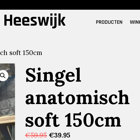
 Heeswijk
PRODUCTEN
WIN
ch soft 150cm
Singel
anatomisch
soft 150cm
Oorspronkelijke
Huidige
€
59.95
€
39.95