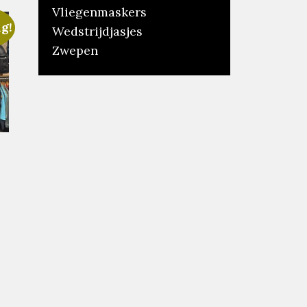
Vliegenmaskers
g!
Wedstrijdjasjes
Zwepen
elijke
dige
s
.00.