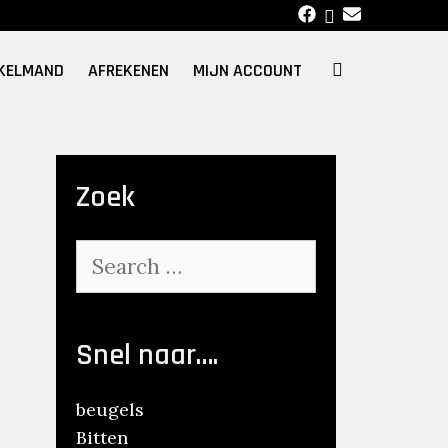
SEARCH
KELMAND
AFREKENEN
MIJN ACCOUNT
Zoek
Search
for:
Snel naar….
beugels
Bitten