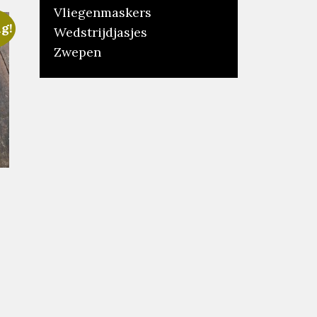
Vliegenmaskers
g!
Wedstrijdjasjes
Zwepen
elijke
dige
s