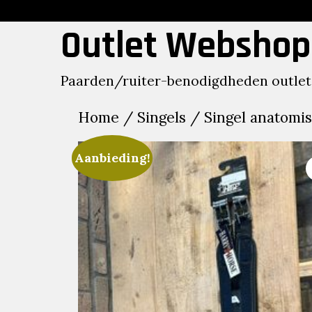
Skip
to
Outlet Webshop
content
Paarden/ruiter-benodigdheden outlet
Home
/
Singels
/ Singel anatomis
Aanbieding!