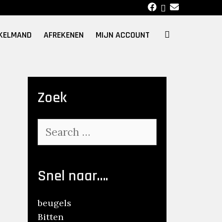
SEARCH
KELMAND
AFREKENEN
MIJN ACCOUNT
Zoek
Search
for:
Snel naar….
beugels
Bitten