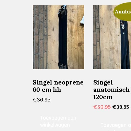
Aanbi
Singel neoprene
Singel
60 cm hh
anatomisch 
120cm
€
36.95
Oorspr
€
59.95
€
39.95
prijs
p
Toevoegen aan
was:
i
winkelwagen
Toevoegen 
€59.95.