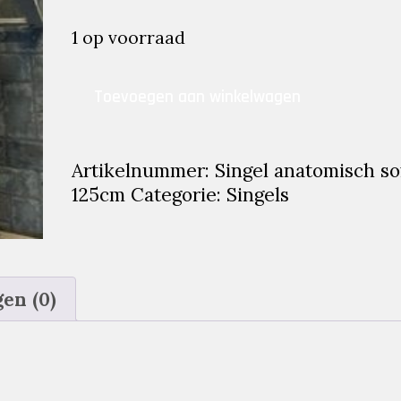
prijs
prijs
was:
is:
1 op voorraad
€59.95.
€39.95.
Singel
Toevoegen aan winkelwagen
anatomisch
soft
125cm
Artikelnummer:
Singel anatomisch so
aantal
125cm
Categorie:
Singels
en (0)