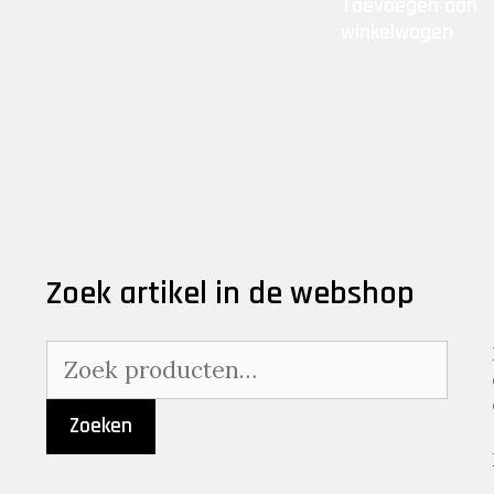
Toevoegen aan
€159.95.
€75
winkelwagen
Zoek artikel in de webshop
Zoeken
naar:
Zoeken