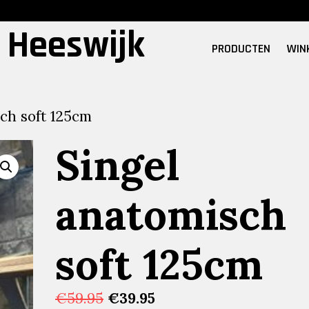
 Heeswijk
PRODUCTEN
WIN
ch soft 125cm
Singel
anatomisch
soft 125cm
Oorspronkelijke
Huidige
€
59.95
€
39.95