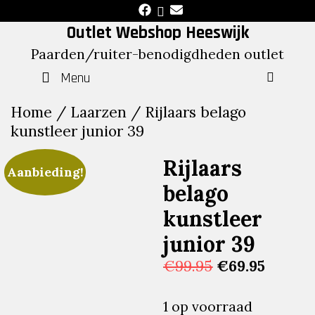
Skip
to
Outlet Webshop Heeswijk
content
Paarden/ruiter-benodigdheden outlet
Menu
SEAR
Home
/
Laarzen
/ Rijlaars belago
kunstleer junior 39
Rijlaars
Aanbieding!
belago
kunstleer
junior 39
Oorspronkelij
Huidig
€
99.95
€
69.95
prijs
prijs
was:
is:
1 op voorraad