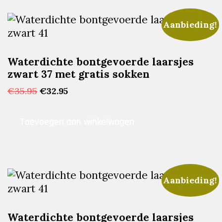
Aanbieding!
Waterdichte bontgevoerde laarsjes
zwart 37 met gratis sokken
Oorspronkelijke
Huidige
€
35.95
€
32.95
prijs
prijs
was:
is:
Toevoegen aan winkelwagen
€35.95.
€32.95.
Aanbieding!
Waterdichte bontgevoerde laarsjes