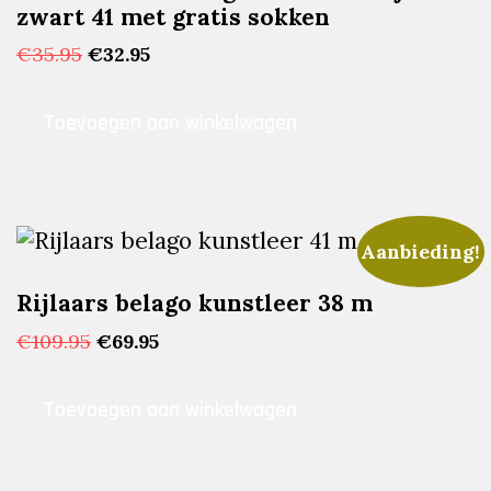
zwart 41 met gratis sokken
Oorspronkelijke
Huidige
€
35.95
€
32.95
prijs
prijs
was:
is:
Toevoegen aan winkelwagen
€35.95.
€32.95.
Aanbieding!
Rijlaars belago kunstleer 38 m
Oorspronkelijke
Huidige
€
109.95
€
69.95
prijs
prijs
was:
is:
Toevoegen aan winkelwagen
€109.95.
€69.95.