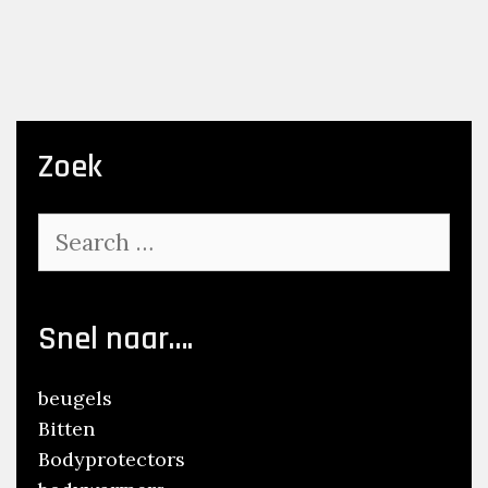
Zoek
Search
for:
Snel naar….
beugels
Bitten
Bodyprotectors