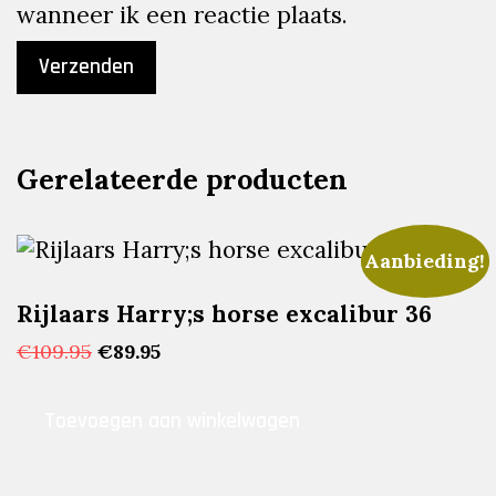
wanneer ik een reactie plaats.
Gerelateerde producten
Aanbieding!
Rijlaars Harry;s horse excalibur 36
Oorspronkelijke
Huidige
€
109.95
€
89.95
prijs
prijs
was:
is:
Toevoegen aan winkelwagen
€109.95.
€89.95.