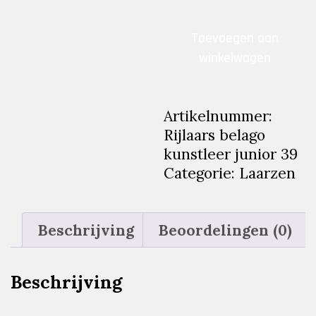
€99.95.
€69.95
Rijlaars
Toevoegen aan
belago
winkelwagen
kunstleer
junior
39
Artikelnummer:
aantal
Rijlaars belago
kunstleer junior 39
Categorie:
Laarzen
Beschrijving
Beoordelingen (0)
Beschrijving