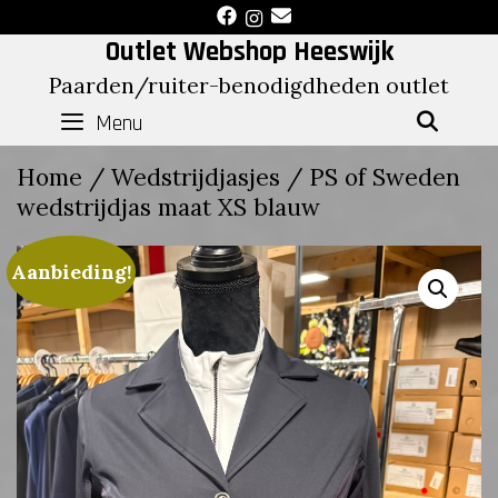
Skip
to
Outlet Webshop Heeswijk
content
Paarden/ruiter-benodigdheden outlet
Menu
SEAR
Home
/
Wedstrijdjasjes
/ PS of Sweden
wedstrijdjas maat XS blauw
Aanbieding!