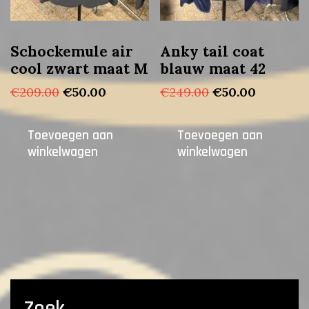
Schockemule air
Anky tail coat
cool zwart maat M
blauw maat 42
Oorspronkelijke
Huidige
Oorspronkelijk
Huidige
€
209.00
€
50.00
€
249.00
€
50.00
prijs
prijs
prijs
prijs
was:
is:
was:
is:
Toevoegen aan
Toevoegen aan
€209.00.
€50.00.
€249.00.
€50.00.
winkelwagen
winkelwagen
Zoek