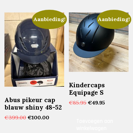
Aanbieding!
Aanbieding!
Kindercaps
Equipage S
Abus pikeur cap
Oorspronkelijke
Huidige
€
85.95
€
49.95
blauw shiny 48-52
prijs
prijs
was:
is:
Oorspronkelijke
Huidige
€
399.00
€
100.00
Toevoegen aan
€85.95.
€49.95.
prijs
prijs
winkelwagen
was:
is: