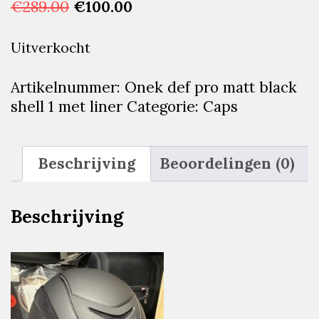
Oorspronkelijke
Huidige
€
289.00
€
100.00
prijs
prijs
was:
is:
Uitverkocht
€289.00.
€100.00.
Artikelnummer:
Onek def pro matt black
shell 1 met liner
Categorie:
Caps
Beschrijving
Beoordelingen (0)
Beschrijving