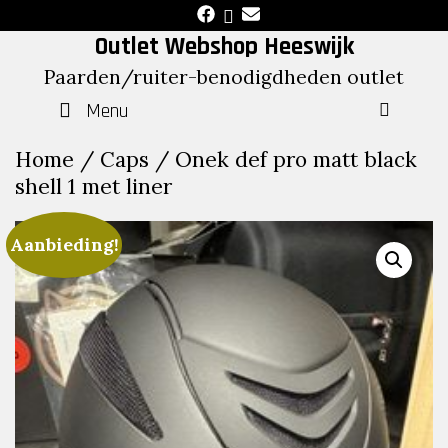
Skip
to
Outlet Webshop Heeswijk
content
Paarden/ruiter-benodigdheden outlet
Menu
SEAR
Home
/
Caps
/ Onek def pro matt black
shell 1 met liner
Aanbieding!