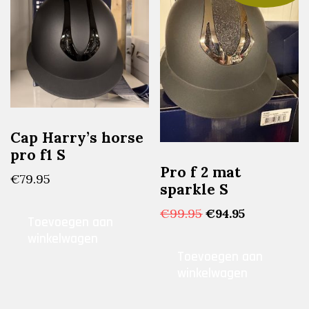
Cap Harry’s horse
pro f1 S
Pro f 2 mat
€
79.95
sparkle S
Oorspronkelijke
Huidige
€
99.95
€
94.95
Toevoegen aan
prijs
prijs
winkelwagen
was:
is:
Toevoegen aan
€99.95.
€94.95.
winkelwagen