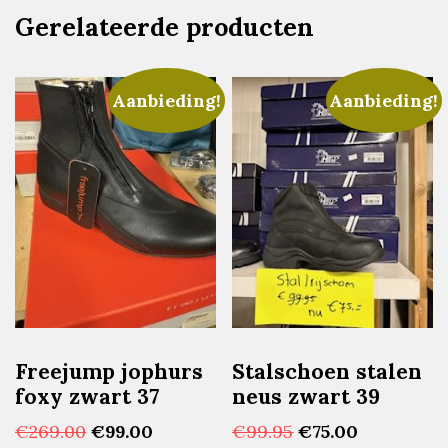
Gerelateerde producten
Aanbieding!
Aanbieding!
Freejump jophurs
Stalschoen stalen
foxy zwart 37
neus zwart 39
Oorspronkelijke
Huidige
Oorspronkelijke
Huidige
€
269.00
€
99.00
€
99.95
€
75.00