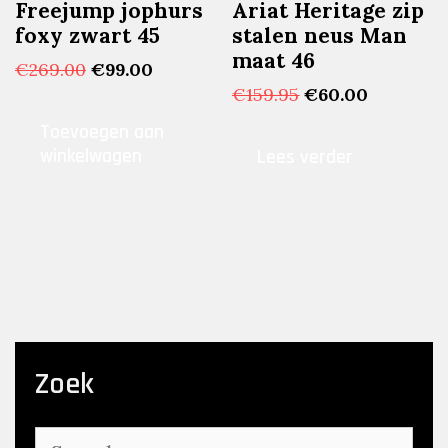
Freejump jophurs
Ariat Heritage zip
foxy zwart 45
stalen neus Man
maat 46
Oorspronkelijke
Huidige
€
269.00
€
99.00
prijs
prijs
Oorspronkelijke
Huidige
€
159.95
€
60.00
was:
is:
prijs
prijs
Toevoegen aan
€269.00.
€99.00.
was:
is:
winkelwagen
Lees verder
€159.95.
€60.00.
Zoek
Search