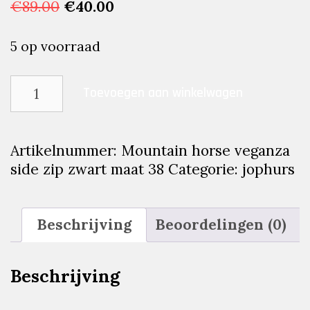
Oorspronkelijke
Huidige
€
89.00
€
40.00
prijs
prijs
was:
is:
5 op voorraad
€89.00.
€40.00.
Mountain
Toevoegen aan winkelwagen
horse
veganza
side
Artikelnummer:
Mountain horse veganza
zip
side zip zwart maat 38
Categorie:
jophurs
zwart
maat
38
Beschrijving
Beoordelingen (0)
aantal
Beschrijving