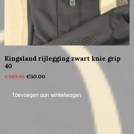
Kingsland rijlegging zwart knie grip
40
Oorspronkelijke
Huidige
€
149.95
€
50.00
prijs
prijs
was:
is:
Toevoegen aan winkelwagen
€149.95.
€50.00.