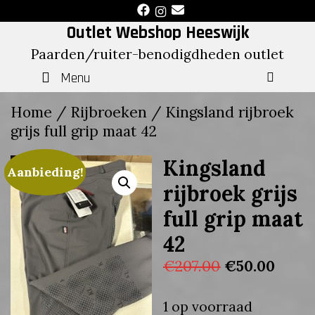
Skip
to
Outlet Webshop Heeswijk
content
Paarden/ruiter-benodigdheden outlet
Menu
SEAR
Home
/
Rijbroeken
/ Kingsland rijbroek
grijs full grip maat 42
Kingsland
Aanbieding!
rijbroek grijs
full grip maat
42
Oorspronkeli
Huidi
€
207.00
€
50.00
prijs
prijs
was:
is:
1 op voorraad