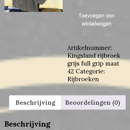
€207.00.
€50.0
Kingsland
Toevoegen aan
rijbroek
winkelwagen
grijs
full
grip
Artikelnummer:
maat
Kingsland rijbroek
42
grijs full grip maat
aantal
42
Categorie:
Rijbroeken
Beschrijving
Beoordelingen (0)
Beschrijving