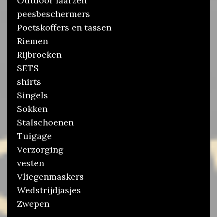
Outdoor laarzen
peesbeschermers
Poetskoffers en tassen
Riemen
Rijbroeken
SETS
shirts
Singels
Sokken
Stalschoenen
Tuigage
Verzorging
vesten
Vliegenmaskers
Wedstrijdjasjes
Zwepen