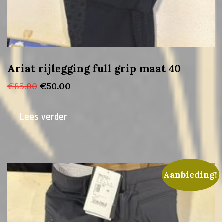
Ariat rijlegging full grip maat 40
Oorspronkelijke
Huidige
€
85.00
€
50.00
prijs
prijs
was:
is:
Lees verder
€85.00.
€50.00.
Aanbieding!