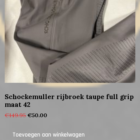
Schockemuller rijbroek taupe full grip
maat 42
Oorspronkelijke
Huidige
€
149.95
€
50.00
prijs
prijs
was:
is:
Toevoegen aan winkelwagen
€149.95.
€50.00.