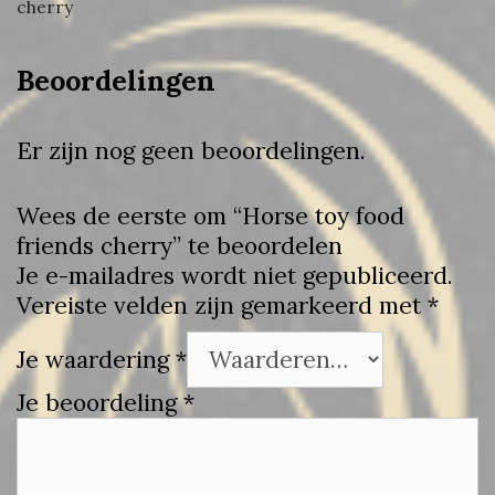
cherry
Beoordelingen
Er zijn nog geen beoordelingen.
Wees de eerste om “Horse toy food
friends cherry” te beoordelen
Je e-mailadres wordt niet gepubliceerd.
Vereiste velden zijn gemarkeerd met
*
Je waardering
*
Je beoordeling
*