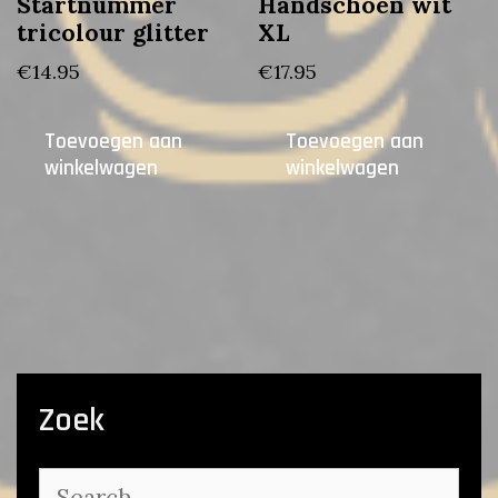
Startnummer
Handschoen wit
tricolour glitter
XL
€
14.95
€
17.95
Toevoegen aan
Toevoegen aan
winkelwagen
winkelwagen
Zoek
Search