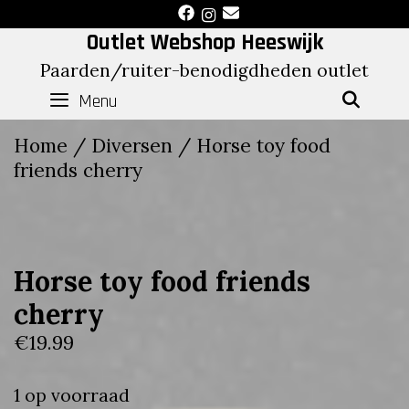
Skip
to
Outlet Webshop Heeswijk
content
Paarden/ruiter-benodigdheden outlet
Menu
SEAR
Home
/
Diversen
/ Horse toy food
friends cherry
Horse toy food friends
cherry
€
19.99
1 op voorraad