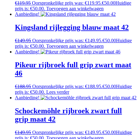
€
119.95
Oorspronkelijke prijs was: €119.95.
€
50.00
Huidige
prijs is: €50.00.
Toevoegen aan winkelwagen
Aanbieding!
Kingsland rijlegging blauw maat 42
€
149.95
Oorspronkelijke prijs was: €149.95.
€
50.00
Huidige
prijs is: €50.00.
Toevoegen aan winkelwagen
Aanbieding!
Pikeur rijbroek full grip zwart maat
46
€
188.95
Oorspronkelijke prijs was: €188.95.
€
50.00
Huidige
prijs is: €50.00.
Lees verder
Aanbieding!
Schockemöhle rijbroek zwart full
grip maat 42
€
149.95
Oorspronkelijke prijs was: €149.95.
€
50.00
Huidige
prijs is: €50.00.
Toevoegen aan winkelwagen