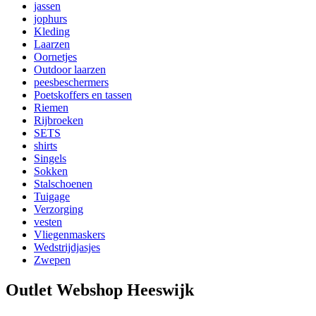
jassen
jophurs
Kleding
Laarzen
Oornetjes
Outdoor laarzen
peesbeschermers
Poetskoffers en tassen
Riemen
Rijbroeken
SETS
shirts
Singels
Sokken
Stalschoenen
Tuigage
Verzorging
vesten
Vliegenmaskers
Wedstrijdjasjes
Zwepen
Outlet Webshop Heeswijk