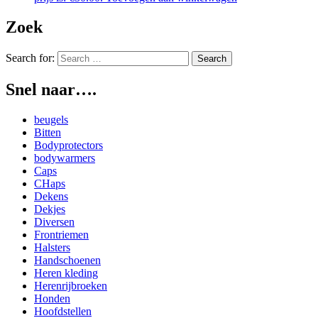
Zoek
Search for:
Snel naar….
beugels
Bitten
Bodyprotectors
bodywarmers
Caps
CHaps
Dekens
Dekjes
Diversen
Frontriemen
Halsters
Handschoenen
Heren kleding
Herenrijbroeken
Honden
Hoofdstellen