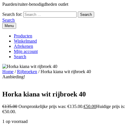
Paarden/ruiter-benodigdheden outlet
Search for:
Search
Menu
Producten
Winkelmand
Afrekenen
Mijn account
Search
Home
/
Rijbroeken
/ Horka kiana wit rijbroek 40
Aanbieding!
Horka kiana wit rijbroek 40
€
135.00
Oorspronkelijke prijs was: €135.00.
€
50.00
Huidige prijs is:
€50.00.
1 op voorraad