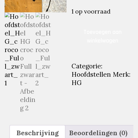
1 op voorraad
Hoofdstel
Toevoegen aan
HG
winkelwagen
croco
Full
zwart
Categorie:
aantal
Hoofdstellen
Merk:
HG
Beschrijving
Beoordelingen (0)