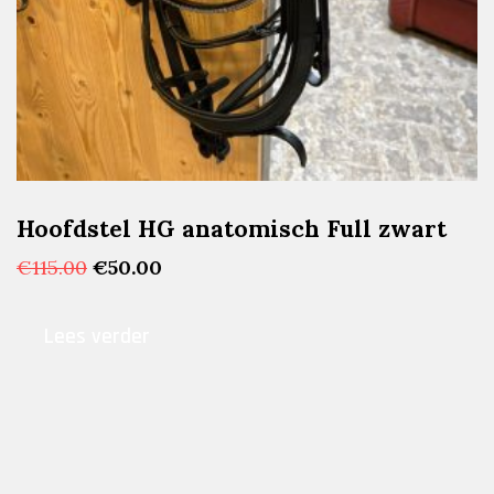
Hoofdstel HG anatomisch Full zwart
Oorspronkelijke
Huidige
€
115.00
€
50.00
prijs
prijs
was:
is:
Lees verder
€115.00.
€50.00.