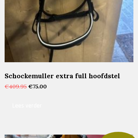
Schockemuller extra full hoofdstel
Oorspronkelijke
Huidige
€
409.95
€
75.00
prijs
prijs
was:
is:
Lees verder
€409.95.
€75.00.