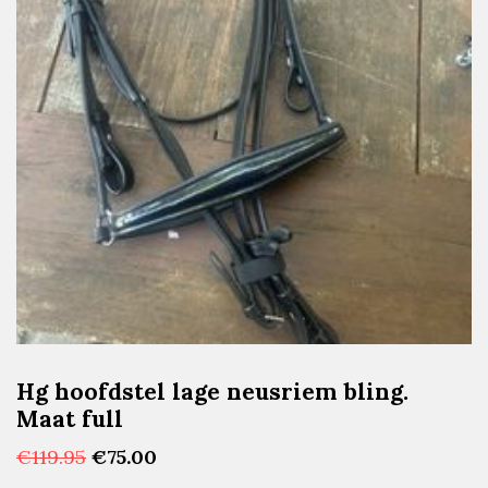
Hg hoofdstel lage neusriem bling.
Maat full
Oorspronkelijke
Huidige
€
119.95
€
75.00
prijs
prijs