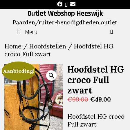
Skip
to
Outlet Webshop Heeswijk
content
Paarden/ruiter-benodigdheden outlet
Menu
SEAR
Home
/
Hoofdstellen
/ Hoofdstel HG
croco Full zwart
Hoofdstel HG
Aanbieding!
croco Full
zwart
Oorspronkeli
Huidi
€
99.00
€
49.00
prijs
prijs
was:
is:
Hoofdstel HG croco
€99.00.
€49.00
Full zwart