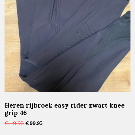
Heren rijbroek easy rider zwart knee
grip 46
Oorspronkelijke
Huidige
€
119.95
€
99.95
prijs
prijs