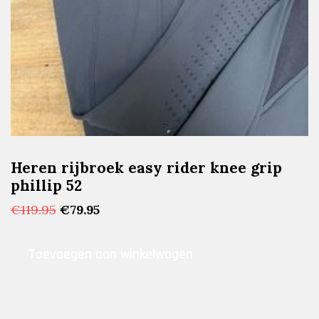
Heren rijbroek easy rider knee grip
phillip 52
Oorspronkelijke
Huidige
€
119.95
€
79.95
prijs
prijs
was:
is:
Toevoegen aan winkelwagen
€119.95.
€79.95.