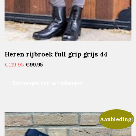
Heren rijbroek full grip grijs 44
Oorspronkelijke
Huidige
€
119.95
€
99.95
prijs
prijs
was:
is:
Toevoegen aan winkelwagen
€119.95.
€99.95.
Aanbieding!