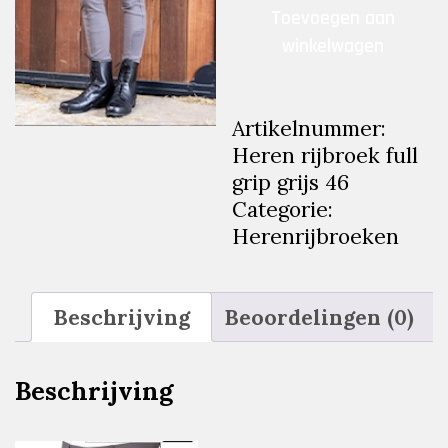
Heren
Toevoegen aan
rijbroek
winkelwagen
full
grip
grijs
Artikelnummer:
46
Heren rijbroek full
aantal
grip grijs 46
Categorie:
Herenrijbroeken
Beschrijving
Beoordelingen (0)
Beschrijving