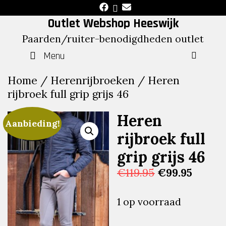
Skip
to
Outlet Webshop Heeswijk
content
Paarden/ruiter-benodigdheden outlet
Menu
SEAR
Home
/
Herenrijbroeken
/ Heren
rijbroek full grip grijs 46
Heren
Aanbieding!
rijbroek full
grip grijs 46
Oorspronkeli
Huidig
€
119.95
€
99.95
prijs
prijs
was:
is:
1 op voorraad
€119.95.
€99.95