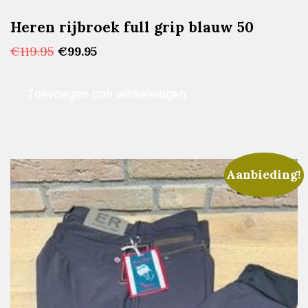
Heren rijbroek full grip blauw 50
Oorspronkelijke
Huidige
€
119.95
€
99.95
prijs
prijs
was:
is:
Toevoegen aan winkelwagen
€119.95.
€99.95.
Aanbieding!