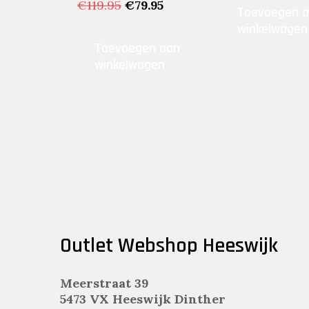
was:
Oorspronkelijke
Huidige
€
119.95
€
79.95
Toevoegen 
€119.95
prijs
prijs
winkelwagen
was:
is:
Toevoegen aan
€119.95.
€79.95.
winkelwagen
Outlet Webshop Heeswijk
Meerstraat 39
5473 VX Heeswijk Dinther