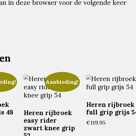
aan in deze browser voor de volgende keer
ten
eding!
Aanbieding!
oek
Heren rijbroek
js 48
full grip grijs 5
Heren rijbroek
easy rider
onkelijke
Huidige
€
119.95
zwart knee grip
prijs
52