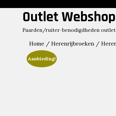
Skip
to
Outlet Webshop
content
Paarden/ruiter-benodigdheden outlet
Home
/
Herenrijbroeken
/ Heren 
Aanbieding!