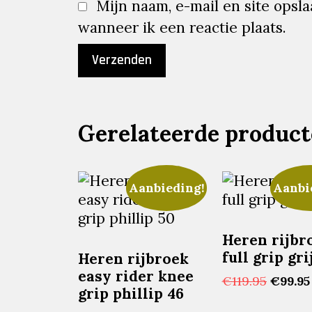
Mijn naam, e-mail en site opsl
wanneer ik een reactie plaats.
Gerelateerde produc
Aanbieding!
Aanbi
Heren rijbr
full grip gri
Heren rijbroek
easy rider knee
Oorspr
€
119.95
€
99.95
grip phillip 46
prijs