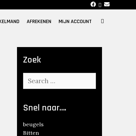
SEARCH
KELMAND
AFREKENEN
MIJN ACCOUNT
Zoek
Search
for:
Snel naar….
beugels
Bitten