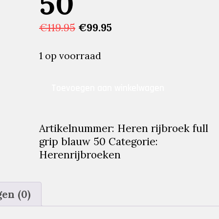
50
Oorspronkelijke
Huidige
€
119.95
€
99.95
prijs
prijs
was:
is:
1 op voorraad
€119.95.
€99.95.
Heren
Toevoegen aan winkelwagen
rijbroek
full
grip
Artikelnummer:
Heren rijbroek full
blauw
grip blauw 50
Categorie:
50
Herenrijbroeken
aantal
en (0)