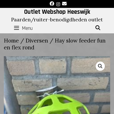
Skip
to
Outlet Webshop Heeswijk
content
Paarden/ruiter-benodigdheden outlet
Menu
SEAR
Home
/
Diversen
/ Hay slow feeder fun
en flex rond