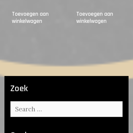
Toevoegen aan
Toevoegen aan
winkelwagen
winkelwagen
Zoek
Search
for: