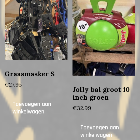
Graasmasker S
€
27.95
Jolly bal groot 10
inch groen
Toevoegen aan
€
32.99
winkelwagen
Toevoegen aan
winkelwagen