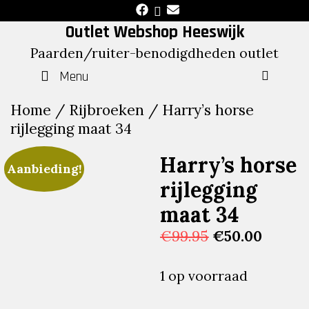
Skip
to
Outlet Webshop Heeswijk
content
Paarden/ruiter-benodigdheden outlet
Menu
SEAR
Home
/
Rijbroeken
/ Harry’s horse
rijlegging maat 34
Harry’s horse
Aanbieding!
rijlegging
maat 34
Oorspronkelij
Huidig
€
99.95
€
50.00
prijs
prijs
was:
is:
1 op voorraad
€99.95.
€50.00