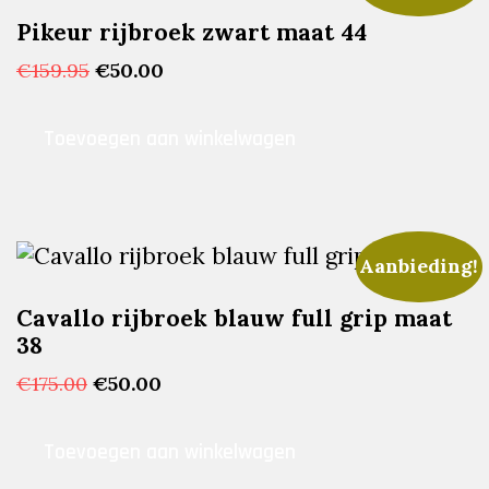
Pikeur rijbroek zwart maat 44
Oorspronkelijke
Huidige
€
159.95
€
50.00
prijs
prijs
was:
is:
Toevoegen aan winkelwagen
€159.95.
€50.00.
Aanbieding!
Cavallo rijbroek blauw full grip maat
38
Oorspronkelijke
Huidige
€
175.00
€
50.00
prijs
prijs
was:
is:
Toevoegen aan winkelwagen
€175.00.
€50.00.