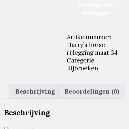
Harry’s
Toevoegen aan
horse
winkelwagen
rijlegging
maat
34
Artikelnummer:
aantal
Harry’s horse
rijlegging maat 34
Categorie:
Rijbroeken
Beschrijving
Beoordelingen (0)
Beschrijving