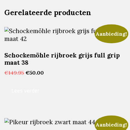
Gerelateerde producten
Aanbieding!
Schockemöhle rijbroek grijs full grip
maat 38
Oorspronkelijke
Huidige
€
149.95
€
50.00
prijs
prijs
was:
is:
Lees verder
€149.95.
€50.00.
Aanbieding!