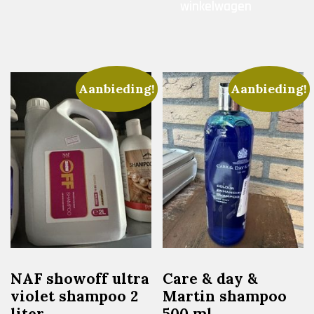
winkelwagen
Aanbieding!
Aanbieding!
NAF showoff ultra
Care & day &
violet shampoo 2
Martin shampoo
liter
500 ml