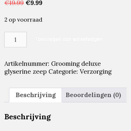
Oorspronkelijke
Huidige
€
19.99
€
9.99
prijs
prijs
was:
is:
2 op voorraad
€19.99.
€9.99.
Grooming
Toevoegen aan winkelwagen
deluxe
glyserine
zeep
Artikelnummer:
Grooming deluxe
aantal
glyserine zeep
Categorie:
Verzorging
Beschrijving
Beoordelingen (0)
Beschrijving