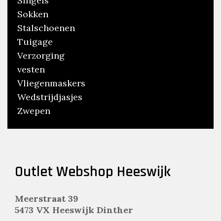
Singels
Sokken
Stalschoenen
Tuigage
Verzorging
vesten
Vliegenmaskers
Wedstrijdjasjes
Zwepen
Outlet Webshop Heeswijk
Meerstraat 39
5473 VX Heeswijk Dinther