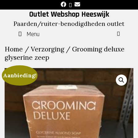
Skip
to
Outlet Webshop Heeswijk
content
Paarden/ruiter-benodigdheden outlet
Menu
SEAR
Home
/
Verzorging
/ Grooming deluxe
glyserine zeep
Aanbieding!