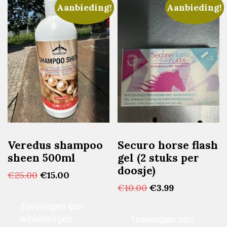
Aanbieding!
Aanbieding!
Veredus shampoo
Securo horse flash
sheen 500ml
gel (2 stuks per
doosje)
Oorspronkelijke
Huidige
€
25.00
€
15.00
prijs
prijs
Oorspronkelijke
Huidige
€
10.00
€
3.99
was:
is:
prijs
prijs
Toevoegen aan
€25.00.
€15.00.
was:
is:
winkelwagen
Toevoegen aan
€10.00.
€3.99.