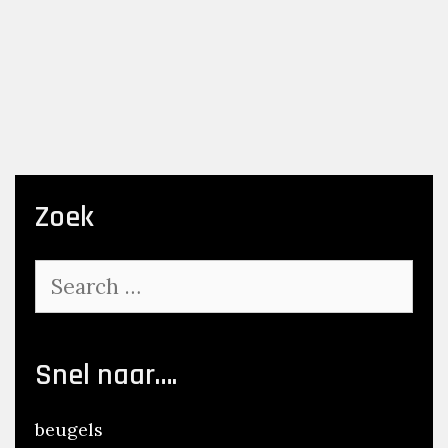
Zoek
Search
for:
Snel naar….
beugels