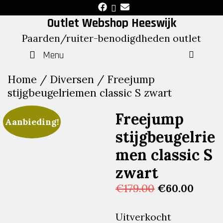
Skip
to
Outlet Webshop Heeswijk
content
Paarden/ruiter-benodigdheden outlet
Menu
SEAR
Home
/
Diversen
/ Freejump
stijgbeugelriemen classic S zwart
Freejump
Aanbieding!
stijgbeugelrie
men classic S
zwart
Oorspronkeli
Huidi
€
179.00
€
60.00
prijs
prijs
was:
is:
Uitverkocht