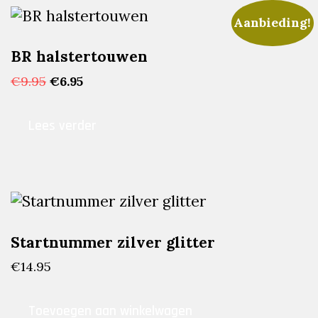
Aanbieding!
BR halstertouwen
Oorspronkelijke
Huidige
€
9.95
€
6.95
prijs
prijs
was:
is:
Lees verder
€9.95.
€6.95.
Startnummer zilver glitter
€
14.95
Toevoegen aan winkelwagen