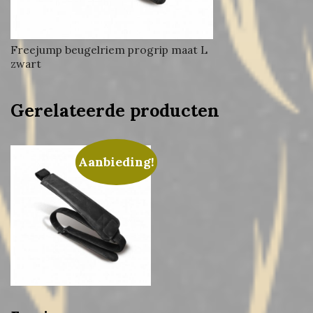
Freejump beugelriem progrip maat L
zwart
Gerelateerde producten
Aanbieding!