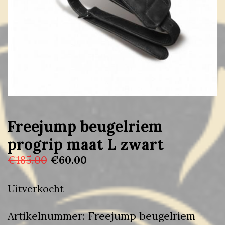
Freejump beugelriem
progrip maat L zwart
Oorspronkelijke
Huidige
€
185.00
€
60.00
prijs
prijs
was:
is:
Uitverkocht
€185.00.
€60.00.
Artikelnummer:
Freejump beugelriem