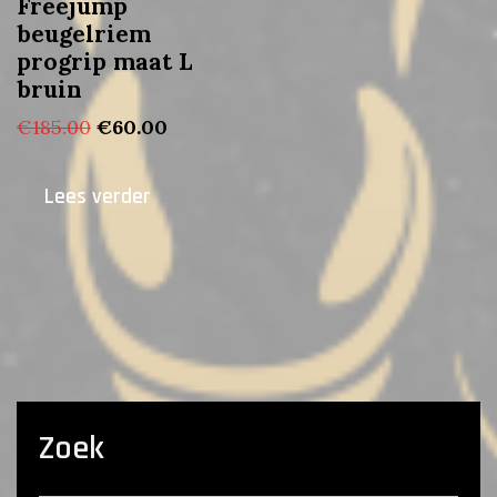
Freejump
beugelriem
progrip maat L
bruin
Oorspronkelijke
Huidige
€
185.00
€
60.00
prijs
prijs
was:
is:
Lees verder
€185.00.
€60.00.
Zoek