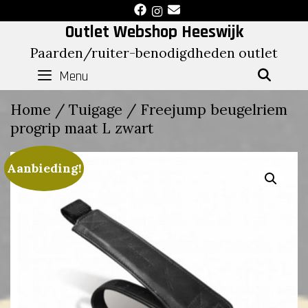
Skip
to
Outlet Webshop Heeswijk
content
Paarden/ruiter-benodigdheden outlet
Menu
SEAR
Home
/
Tuigage
/ Freejump beugelriem
progrip maat L zwart
Aanbieding!