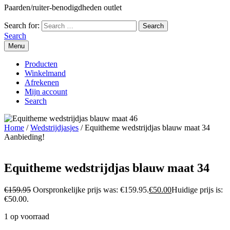
Paarden/ruiter-benodigdheden outlet
Search for:
Search
Menu
Producten
Winkelmand
Afrekenen
Mijn account
Search
Home
/
Wedstrijdjasjes
/ Equitheme wedstrijdjas blauw maat 34
Aanbieding!
Equitheme wedstrijdjas blauw maat 34
€
159.95
Oorspronkelijke prijs was: €159.95.
€
50.00
Huidige prijs is:
€50.00.
1 op voorraad