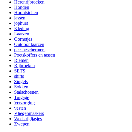
Herenrijbroeken
Honden
Hoofdstellen
jassen
jophurs
Kleding
Laarzen
Oornetjes
Outdoor laarzen
peesbeschermers
Poetskoffers en tassen
Riemen
Rijbroeken
SETS
shirts
Singels
Sokken
Stalschoenen
Tuigage
Verzorging
vesten
Vliegenmaskers
Wedstrijdjasjes
Zwepen