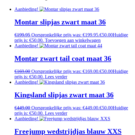
Aanbieding!
Montar slipjas zwart maat 36
€
199.95
Oorspronkelijke prijs was: €199.95.
€
50.00
Huidige
prijs is: €50.00.
Toevoegen aan winkelwagen
Aanbieding!
Montar zwart tail coat maat 36
€
169.00
Oorspronkelijke prijs was: €169.00.
€
50.00
Huidige
prijs is: €50.00.
Lees verder
Aanbieding!
Kingsland slipjas zwart maat 36
€
449.00
Oorspronkelijke prijs was: €449.00.
€
50.00
Huidige
prijs is: €50.00.
Lees verder
Aanbieding!
Freejump wedstrijdjas blauw XXS