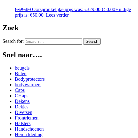
€
329.00
Oorspronkelijke prijs was: €329.00.
€
50.00
Huidige
prijs is: €50.00.
Lees verder
Zoek
Search for:
Snel naar….
beugels
Bitten
Bodyprotectors
bodywarmers
Caps
CHaps
Dekens
Dekjes
Diversen
Frontriemen
Halsters
Handschoenen
Heren kleding