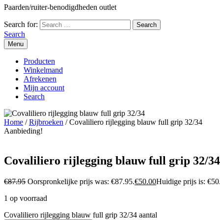
Paarden/ruiter-benodigdheden outlet
Search for:
Search
Menu
Producten
Winkelmand
Afrekenen
Mijn account
Search
Home
/
Rijbroeken
/ Covaliliero rijlegging blauw full grip 32/34
Aanbieding!
Covaliliero rijlegging blauw full grip 32/34
€
87.95
Oorspronkelijke prijs was: €87.95.
€
50.00
Huidige prijs is: €50
1 op voorraad
Covaliliero rijlegging blauw full grip 32/34 aantal