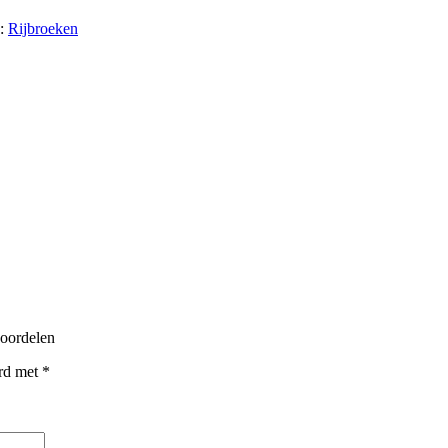
e:
Rijbroeken
eoordelen
erd met
*