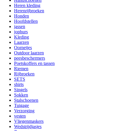
Handschoenen
Heren kleding
Herenrijbroeken
Honden
Hoofdstellen
jassen
jophurs
Kleding
Laarzen
Oornetjes
Outdoor laarzen
peesbeschermers
Poetskoffers en tassen
Riemen
Rijbroeken
SETS
shirts
Singels
Sokken
Stalschoenen
Tuigage
Verzorging
vesten
Vliegenmaskers
Wedstrijdjasjes