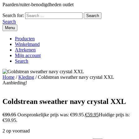
Paarden/ruiter-benodigdheden outlet
Search for:
Search
Menu
Producten
Winkelmand
Afrekenen
Mijn account
Search
Home
/
Kleding
/ Coldstrean sweather navy crystal XXL
Aanbieding!
Coldstrean sweather navy crystal XXL
€
99.95
Oorspronkelijke prijs was: €99.95.
€
59.95
Huidige prijs is:
€59.95.
2 op voorraad