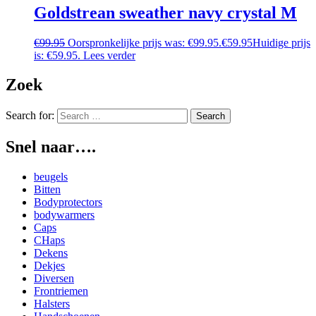
Goldstrean sweather navy crystal M
€
99.95
Oorspronkelijke prijs was: €99.95.
€
59.95
Huidige prijs
is: €59.95.
Lees verder
Zoek
Search for:
Snel naar….
beugels
Bitten
Bodyprotectors
bodywarmers
Caps
CHaps
Dekens
Dekjes
Diversen
Frontriemen
Halsters