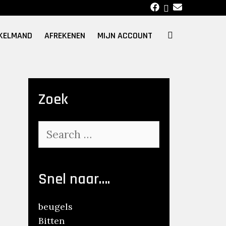
SEARCH
KELMAND
AFREKENEN
MIJN ACCOUNT
Zoek
Search
for:
Snel naar….
beugels
Bitten