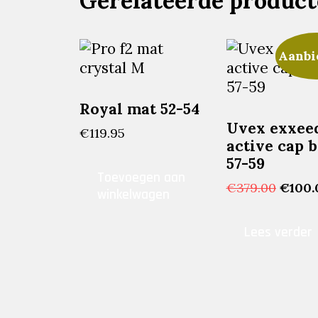
Gerelateerde produc
Aanbi
Royal mat 52-54
Uvex exxee
€
119.95
active cap 
57-59
Toevoegen aan
Oorsp
€
379.00
€
100.
winkelwagen
prijs
was:
Lees verder
€379.