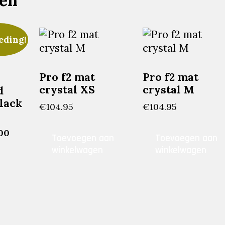
ten
eding!
Pro f2 mat
Pro f2 mat
crystal XS
crystal M
d
black
€
104.95
€
104.95
ronkelijke
Huidige
00
Toevoegen aan
Toevoegen aan
prijs
winkelwagen
winkelwagen
is:
00.
€100.00.