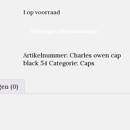
prijs
prijs
was:
is:
1 op voorraad
€199.95.
€100.00.
Charles
Toevoegen aan winkelwagen
owen
cap
black
Artikelnummer:
Charles owen cap
54
black 54
Categorie:
Caps
aantal
en (0)