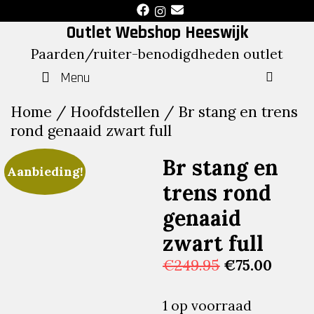
Skip
to
Outlet Webshop Heeswijk
content
Paarden/ruiter-benodigdheden outlet
Menu
SEAR
Home
/
Hoofdstellen
/ Br stang en trens
rond genaaid zwart full
Br stang en
Aanbieding!
trens rond
genaaid
zwart full
Oorspronkeli
Huidi
€
249.95
€
75.00
prijs
prijs
was:
is:
1 op voorraad