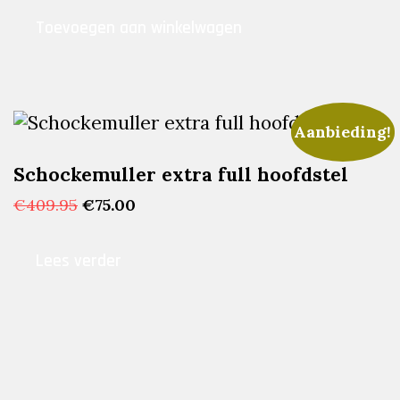
Toevoegen aan winkelwagen
Aanbieding!
Schockemuller extra full hoofdstel
Oorspronkelijke
Huidige
€
409.95
€
75.00
prijs
prijs
was:
is:
Lees verder
€409.95.
€75.00.