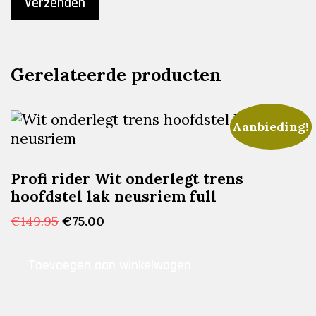
Gerelateerde producten
Aanbieding!
Profi rider Wit onderlegt trens
hoofdstel lak neusriem full
Oorspronkelijke
Huidige
€
149.95
€
75.00
prijs
prijs
was:
is:
Toevoegen aan winkelwagen
€149.95.
€75.00.