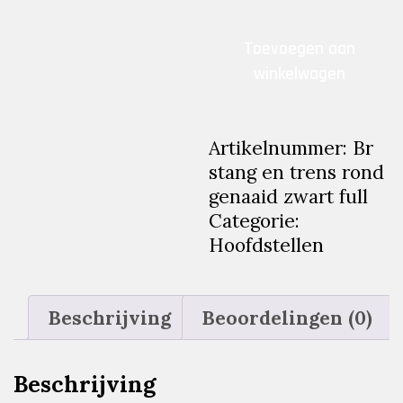
€249.95.
€75.0
Br
Toevoegen aan
stang
winkelwagen
en
trens
rond
Artikelnummer:
Br
genaaid
stang en trens rond
zwart
genaaid zwart full
full
Categorie:
aantal
Hoofdstellen
Beschrijving
Beoordelingen (0)
Beschrijving