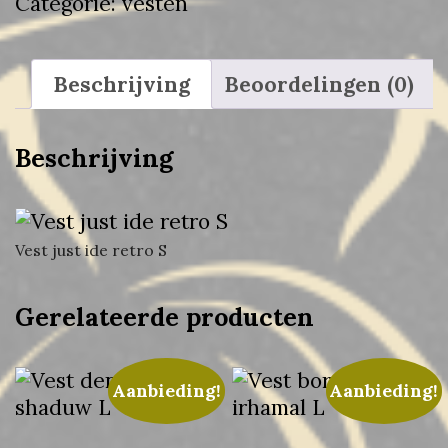
Categorie:
vesten
Beschrijving
Beoordelingen (0)
Beschrijving
Vest just ide retro S
Gerelateerde producten
Aanbieding!
Aanbieding!