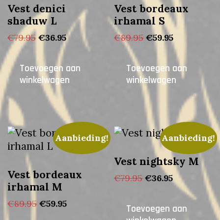
Vest denici
Vest bordeaux
shaduw L
irhamal S
Oorspronkelijke
Huidige
Oorspronkelijke
Huidige
€
79.95
€
36.95
€
89.95
€
59.95
prijs
prijs
prijs
prijs
was:
is:
was:
is:
Toevoegen aan
Toevoegen aan
€79.95.
€36.95.
€89.95.
€59.95.
winkelwagen
winkelwagen
Aanbieding!
Aanbieding!
Vest nightsky M
Vest bordeaux
Oorspronkelijke
Huidige
€
79.95
€
36.95
irhamal M
prijs
prijs
was:
is:
Oorspronkelijke
Huidige
€
89.95
€
59.95
Toevoegen aan
€79.95.
€36.95.
prijs
prijs