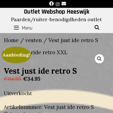
Skip
to
Outlet Webshop Heeswijk
content
Paarden/ruiter-benodigdheden outlet
Menu
SEAR
Home
/
vesten
/ Vest just ide retro S
Aanbieding!
Vest just ide retro S
Oorspronkelijke
Huidige
€
64.95
€
34.95
prijs
prijs
was:
is:
Uitverkocht
€64.95.
€34.95.
Artikelnummer:
Vest just ide retro S