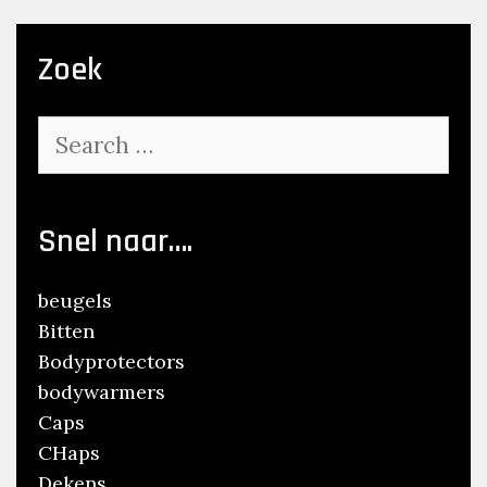
Zoek
Search
for:
Snel naar….
beugels
Bitten
Bodyprotectors
bodywarmers
Caps
CHaps
Dekens