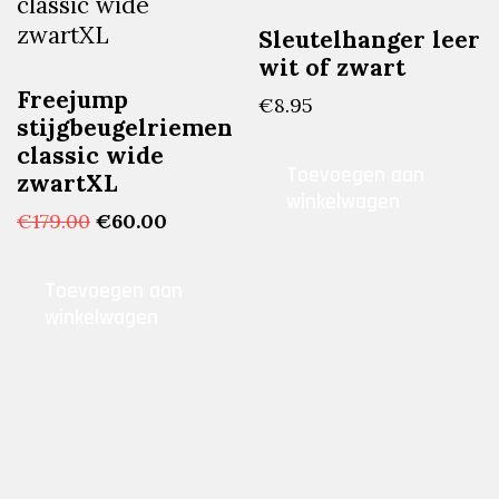
Sleutelhanger leer
wit of zwart
Freejump
€
8.95
stijgbeugelriemen
classic wide
Toevoegen aan
zwartXL
winkelwagen
Oorspronkelijke
Huidige
€
179.00
€
60.00
prijs
prijs
was:
is:
Toevoegen aan
€179.00.
€60.00.
winkelwagen