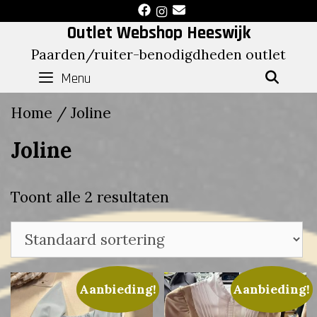
Skip
to
Outlet Webshop Heeswijk
content
Paarden/ruiter-benodigdheden outlet
Menu
SEAR
Home
/ Joline
Joline
Toont alle 2 resultaten
Aanbieding!
Aanbieding!