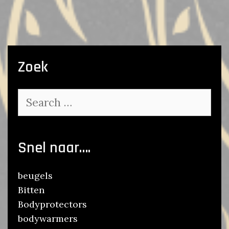
Zoek
Search
for:
Snel naar….
beugels
Bitten
Bodyprotectors
bodywarmers