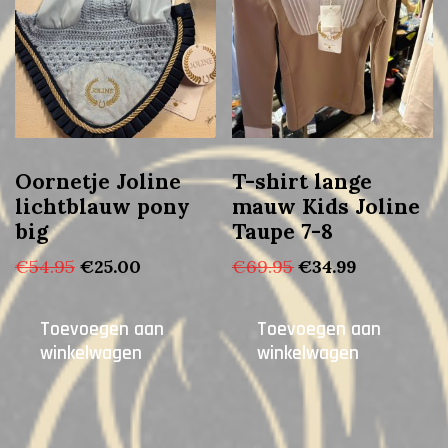
Oornetje Joline
T-shirt lange
lichtblauw pony
mauw Kids Joline
big
Taupe 7-8
Oorspronkelijke
Huidige
Oorspronkelijke
Huidige
€
54.95
€
25.00
€
69.95
€
34.99
prijs
prijs
prijs
prijs
was:
is:
was:
is:
Toevoegen aan
Toevoegen aan
€54.95.
€25.00.
€69.95.
€34.99.
winkelwagen
winkelwagen