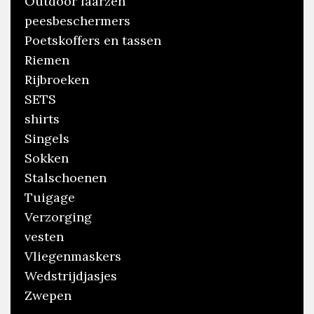
Outdoor laarzen
peesbeschermers
Poetskoffers en tassen
Riemen
Rijbroeken
SETS
shirts
Singels
Sokken
Stalschoenen
Tuigage
Verzorging
vesten
Vliegenmaskers
Wedstrijdjasjes
Zwepen