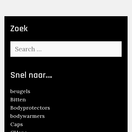
Zoek
Search
for:
Snel naar….
beugels
Bitten
Bodyprotectors
bodywarmers
Caps