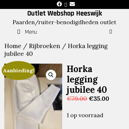
Skip
to
Outlet Webshop Heeswijk
content
Paarden/ruiter-benodigdheden outlet
Menu
SEAR
Home
/
Rijbroeken
/ Horka legging
jubilee 40
Horka
Aanbieding!
legging
jubilee 40
Oorspronkelij
Huidig
€
79.00
€
35.00
prijs
prijs
was:
is:
1 op voorraad
€79.00.
€35.00