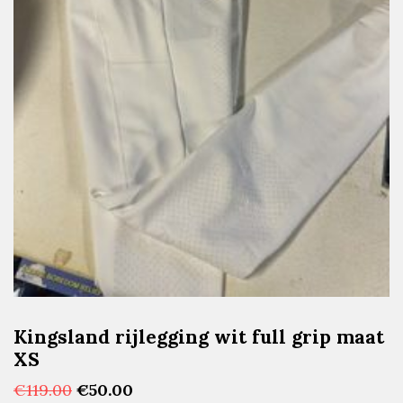
Kingsland rijlegging wit full grip maat
XS
Oorspronkelijke
Huidige
€
119.00
€
50.00