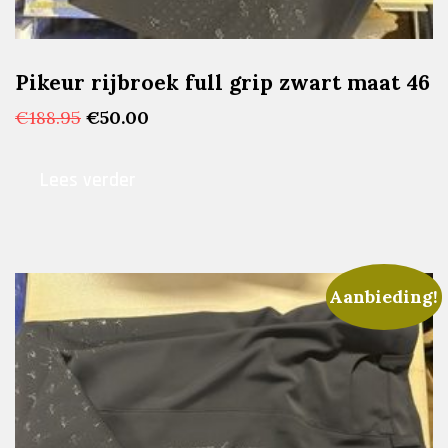
Pikeur rijbroek full grip zwart maat 46
Oorspronkelijke
Huidige
€
188.95
€
50.00
prijs
prijs
was:
is:
Lees verder
€188.95.
€50.00.
Aanbieding!