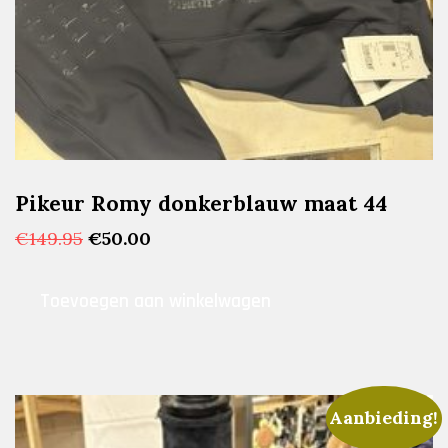
Pikeur Romy donkerblauw maat 44
Oorspronkelijke
Huidige
€
149.95
€
50.00
prijs
prijs
was:
is:
Toevoegen aan winkelwagen
€149.95.
€50.00.
Aanbieding!