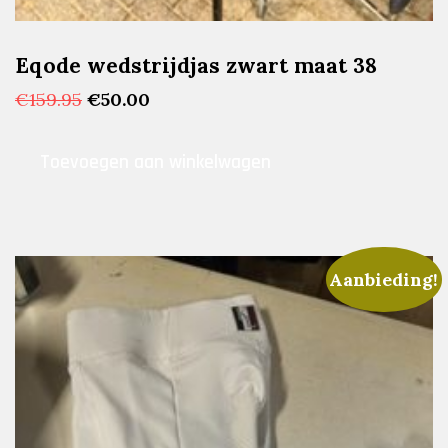
Eqode wedstrijdjas zwart maat 38
Oorspronkelijke
Huidige
€
159.95
€
50.00
prijs
prijs
was:
is:
Toevoegen aan winkelwagen
€159.95.
€50.00.
Aanbieding!