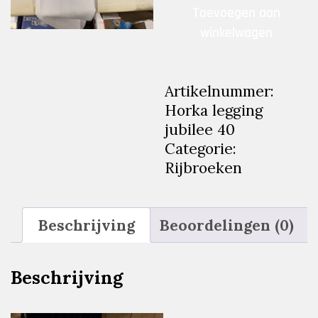
Horka
Toevoegen aan
legging
winkelwagen
jubilee
40
aantal
Artikelnummer:
Horka legging
jubilee 40
Categorie:
Rijbroeken
Beschrijving
Beoordelingen (0)
Beschrijving